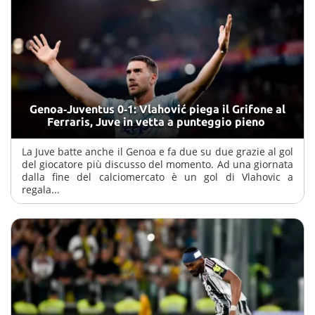
Genoa‑Juventus 0‑1: Vlahović piega il Grifone al
Ferraris, Juve in vetta a punteggio pieno
La Juve batte anche il Genoa e fa due su due grazie al gol
del giocatore più discusso del momento. Ad una giornata
dalla fine del calciomercato è un gol di Vlahovic a
regala...