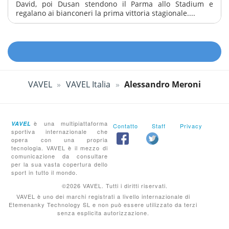
David, poi Dusan stendono il Parma allo Stadium e
regalano ai bianconeri la prima vittoria stagionale....
VAVEL
VAVEL Italia
Alessandro Meroni
è una multipiattaforma
VAVEL
Contatto
Staff
Privacy
sportiva internazionale che
opera con una propria
tecnologia. VAVEL è il mezzo di
comunicazione da consultare
per la sua vasta copertura dello
sport in tutto il mondo.
©2026 VAVEL. Tutti i diritti riservati.
VAVEL è uno dei marchi registrati a livello internazionale di
Etemenanky Technology SL e non può essere utilizzato da terzi
senza esplicita autorizzazione.