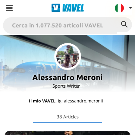
VAVEL Italia
USA
UK
Spagna
México
Alessandro Meroni
Argentina
Sports Writer
Colombia
Il mio VAVEL.
Ig: alessandro.meronii
Brasile
Francia
38 Articles
Contatto
Termini