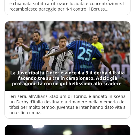
è chiamata subito a ritrovare lucidità e concentrazione. Il
rocambolesco pareggio per 4-4 contro il Boruss...
La Juve ribalta l'Inter e vince 4 a 3 il derby d'Italia
facendo tre su tre in campionato. Adzic già
protagonista con un gol bellissimo allo scadere
Ieri sera, all’Allianz Stadium di Torino, è andato in scena
un Derby d’Italia destinato a rimanere nella memoria dei
tifosi per molto tempo. Juventus e Inter hanno dato vita a
una sfida emoz...