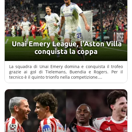
Chi siamo
Unai Emery League, l'Aston Villa
conquista la coppa
La squadra di Unai Emery domina e conquista il trofeo
grazie ai gol di Tielemans, Buendia e Rogers. Per il
tecnico è il quinto trionfo nella competizione....