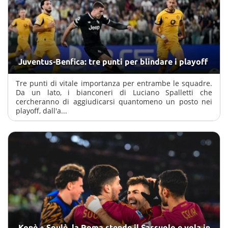
Juventus-Benfica: tre punti per blindare i playoff
Tre punti di vitale importanza per entrambe le squadre.
Da un lato, i bianconeri di Luciano Spalletti che
cercheranno di aggiudicarsi quantomeno un posto nei
playoff, dall'a...
Konè + Soulè, la Roma stende il Sassuolo e vola in