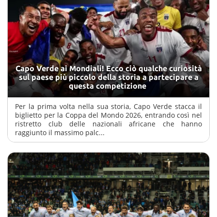
Capo Verde ai Mondiali! Ecco ciò qualche curiosità
sul paese più piccolo della storia a partecipare a
questa competizione
Per la prima volta nella sua storia, Capo Verde stacca il
biglietto per la Coppa del Mondo 2026, entrando così nel
ristretto club delle nazionali africane che hanno
raggiunto il massimo palc...