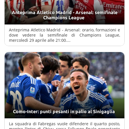
Anteprima Atletico Madrid - Arsenal: semifinale
Champions League
Anteprima Atletico Madrid - Arsenal: orario, formazioni e
dove vedere la semifinale di Champions League,
mercoledì 29 aprile alle 21:00....
Como-Inter: punti pesanti in palio al Sinigaglia
La squadra di Fabregas vuole difendere il quarto posto,
mentre l’Inter di Chivu cerca l’allungo finale nonostante