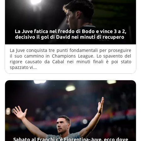
La Juve fatica nel freddo di Bodo e vince 3 a 2,
decisivo il gol di David nei minuti di recupero
La Juve conquista tre punti fondamentali per proseguire
il suo cammino in Champions League. Lo spavento del
rigore causato da Cabal nei minuti finali è poi stato
spazzato vi...
Sabato al Franchi c'è Fiorentina-Juve, ecco dove