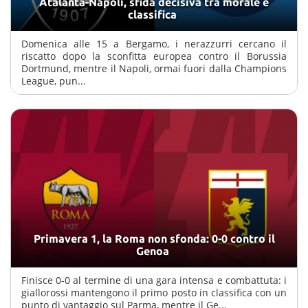
Atalanta-Napoli, sfida decisiva tra morale e
classifica
Domenica alle 15 a Bergamo, i nerazzurri cercano il
riscatto dopo la sconfitta europea contro il Borussia
Dortmund, mentre il Napoli, ormai fuori dalla Champions
League, pun...
Primavera 1, la Roma non sfonda: 0-0 contro il
Genoa
Finisce 0-0 al termine di una gara intensa e combattuta: i
giallorossi mantengono il primo posto in classifica con un
punto di vantaggio sul Parma, mentre il Ge...