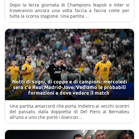
Dopo la terza giornata di Champions Napoli e Inter si
troveranno ancora una volta faccia a faccia come per
tutta la scorsa stagione. Una partita ...
Notti di sogni, di coppe e di campioni: mercoledì
sera c'è Real Madrid-Juve. Vediamo le probabili
formazioni e dove vedere il match
Una partita amarcord che porta indietro ai vecchi scontri
del passato, dalla doppietta di Del Piero al Bernabeu
all'uno a uno che portò i biancon...