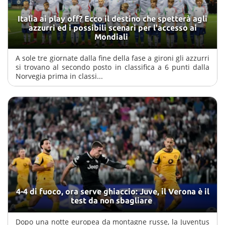
Italia ai play off? Ecco il destino che spetterà agli
azzurri ed i possibili scenari per l'accesso ai
Mondiali
A sole tre giornate dalla fine della fase a gironi gli azzurri
si trovano al secondo posto in classifica a 6 punti dalla
Norvegia prima in classi...
4-4 di fuoco, ora serve ghiaccio: Juve, il Verona è il
test da non sbagliare
Dopo una notte europea da montagne russe, la Juventus