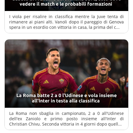
vedere il match e le probabili formazioni
I viola per risalire in classifica mentre la Juve tenta di
rimanere ai piani alti. Vanoli dopo il pareggio di Genova
spera in un esordio con vittoria in casa, la prima del c...
La Roma batte 2 a 0 l'Udinese e vola insieme
all'Inter in testa alla classifica
La Roma non sbaglia in campionato, 2 a 0 all'Udinese
dell'ex Zaniolo e primo posto insieme all'Inter di
Christian Chivu. Seconda vittoria in 4 giorni dopo quell...