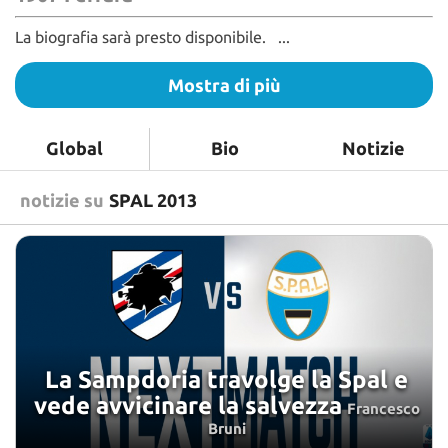
Chi siamo
La biografia sarà presto disponibile. ...
Mostra di più
Global
Bio
Notizie
notizie su
SPAL 2013
La Sampdoria travolge la Spal e
vede avvicinare la salvezza
Francesco
Bruni