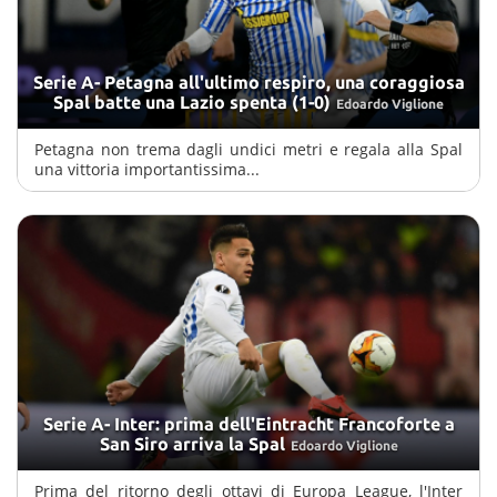
Serie A- Petagna all'ultimo respiro, una coraggiosa
Spal batte una Lazio spenta (1-0)
Edoardo Viglione
Petagna non trema dagli undici metri e regala alla Spal
una vittoria importantissima...
Serie A- Inter: prima dell'Eintracht Francoforte a
San Siro arriva la Spal
Edoardo Viglione
Prima del ritorno degli ottavi di Europa League, l'Inter