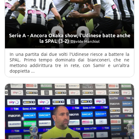
Serie A - Ancora Okaka show, l'Udinese batte anche
la SPAL (3-2)
Davide Marchiol
In una partita dai due volti l'Udinese riesce a battere la
SPAL. Primo tempo dominato dai bianconeri, che ne
mettono addirittura tre in rete, con Samir e un'altra
doppietta ...