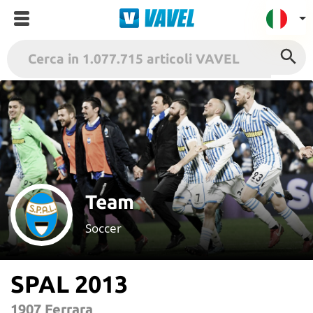
VAVEL Italia
USA
UK
Spagna
México
Argentina
Team
Colombia
Soccer
Brasile
Francia
SPAL 2013
Contatto
Termini
1907 Ferrara