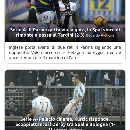
Serie A- Il Parma getta via la gara, la Spal vince di
rimonta e passa al Tardini (2-3)
Edoardo Viglione
Inglese porta avanti di due reti il Parma siglando una
doppietta, Valoti accorcia e Petagna pareggia, ma c'è
ancor tempo per il mancino di Fares...
Serie A- Palacio chiama, Kurtic risponde.
Scoppiettante il Derby tra Spal e Bologna (1-
1)
Edoardo Viglione