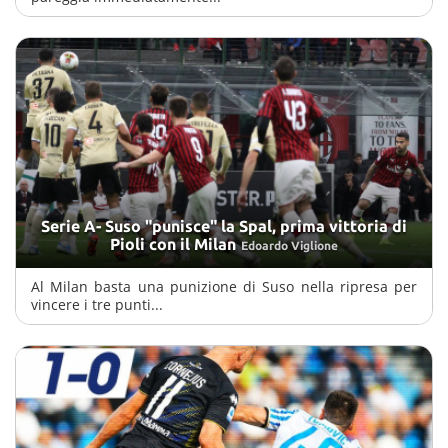
Serie A- Suso "punisce" la Spal, prima vittoria di
Pioli con il Milan
Edoardo Viglione
Al Milan basta una punizione di Suso nella ripresa per
vincere i tre punti...