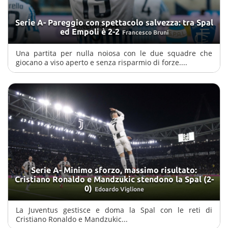
Serie A- Pareggio con spettacolo salvezza: tra Spal
ed Empoli è 2-2
Francesco Bruni
Una partita per nulla noiosa con le due squadre che
giocano a viso aperto e senza risparmio di forze....
Serie A- Minimo sforzo, massimo risultato:
Cristiano Ronaldo e Mandzukic stendono la Spal (2-
0)
Edoardo Viglione
La Juventus gestisce e doma la Spal con le reti di
Cristiano Ronaldo e Mandzukic...