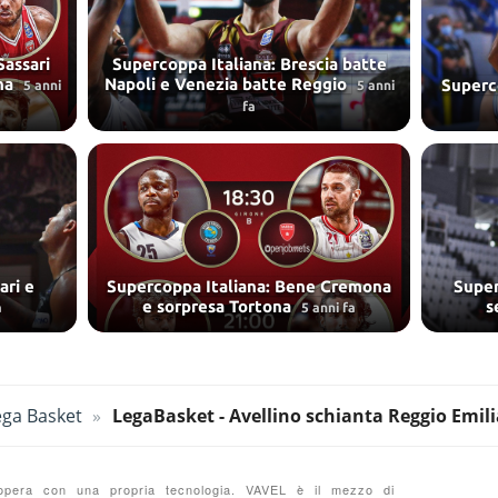
Sassari
Supercoppa Italiana: Brescia batte
ona
Napoli e Venezia batte Reggio
Superco
5 anni
5 anni
fa
ari e
Supercoppa Italiana: Bene Cremona
Super
e sorpresa Tortona
s
a
5 anni fa
ega Basket
LegaBasket - Avellino schianta Reggio Emil
e opera con una propria tecnologia. VAVEL è il mezzo di