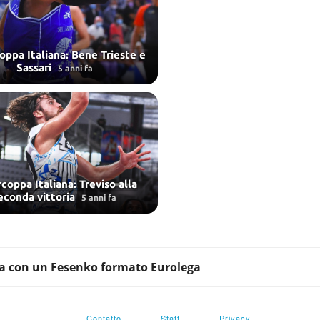
ppa Italiana: Bene Trieste e
Sassari
5 anni fa
coppa Italiana: Treviso alla
econda vittoria
5 anni fa
ia con un Fesenko formato Eurolega
Contatto
Staff
Privacy