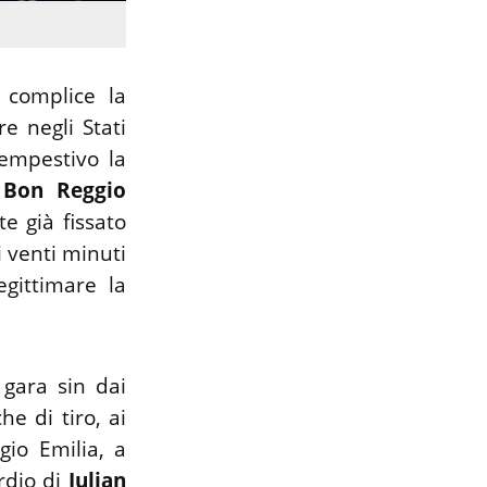
o complice la
e negli Stati
tempestivo la
 Bon Reggio
e già fissato
i venti minuti
egittimare la
 gara sin dai
he di tiro, ai
gio Emilia, a
ordio di
Julian