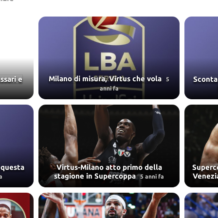
Milano di misura, Virtus che vola
ssari e
Scontat
5
anni fa
 questa
Virtus-Milano atto primo della
Superco
stagione in Supercoppa
Venezia
a
5 anni fa