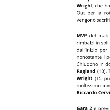
Wright
, che ha
Out per la rot
vengono sacrifi
MVP
del matc
rimbalzi in sol
dall'inizio p
nonostante i p
Chiudono in do
Ragland
(10). 
Wright
(15 pu
moltissimo in
Riccardo Cerv
Gara 2
è previ