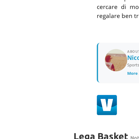
cercare di mos
regalare ben tr
ABOUT
Nico
Sports
More a
Lega Basket
Not