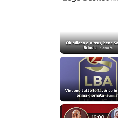
Ok Milano e Virtus, bene Sa
Brindisi
5 anni fa
Vincono tutte le favorite in
prima giornata
5 anni f