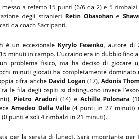
 messo a referto 15 punti (6/6 da 2) e 5 rimbalzi 
azione degli stranieri
Retin Obasohan
e
Shaw
cati da coach Sacripanti.
h è un eccezionale
Kyrylo Fesenko
, autore di
i 15 minuti in campo. L'ucraino era in dubbio fino 
er un problema fisico, ma ha deciso di giocare 
ochi minuti giocati ha completamente dominato n
ppia cifra anche
David Logan
(17),
Adonis Tho
Tra le fila degli ospiti si distinguono invece l'es
nti),
Pietro Aradori
(14) e
Achille Polonara
(1
vece
Amedeo Della Valle
(4 punti in 27 minuti) 
i
(0 punti e soli 4 rimbalzi in 21 minuti).
sta per la serata di lunedì. Sarà importante per 