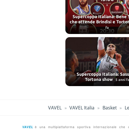
Supercoppa Italiana: Bene 
che attende Brindisi e Tort
fa
Supercoppa Italiana: Sass
Tortona show
5 anni f
VAVEL
VAVEL Italia
Basket
L
è una multipiattaforma sportiva internazionale ch
VAVEL