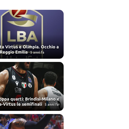
a Virtus e Olimpia. Occhio a
Reggio Emilia
5 anni fa
ppa quarti: Brindisi-Milano e
-Virtus le semifinali
5 anni fa