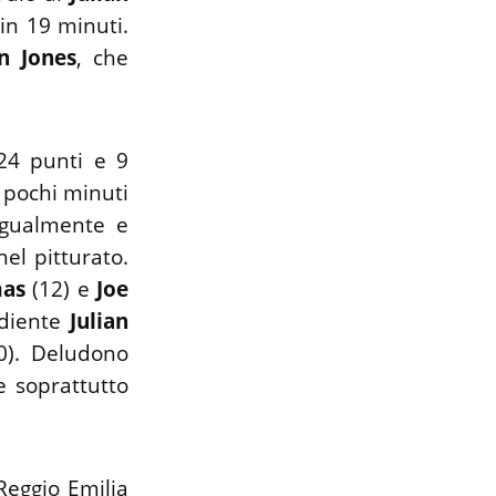
in 19 minuti.
n Jones
, che
 24 punti e 9
a pochi minuti
ugualmente e
el pitturato.
mas
(12) e
Joe
ordiente
Julian
0). Deludono
e soprattutto
Reggio Emilia