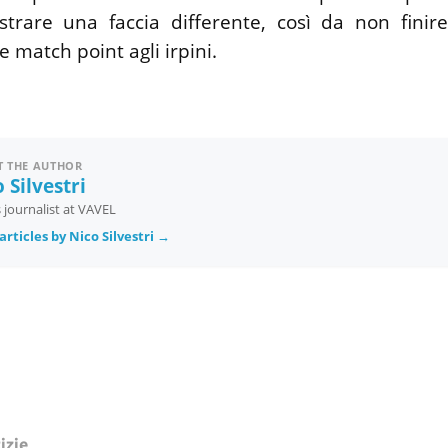
trare una faccia differente, così da non finir
e match point agli irpini.
 THE AUTHOR
 Silvestri
 journalist at VAVEL
rticles by Nico Silvestri →
izie