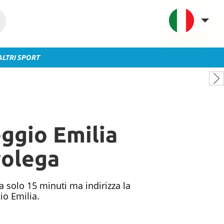
ALTRI SPORT
VAVEL Italia
USA
UK
Spagna
eggio Emilia
México
Argentina
rolega
Colombia
Brasile
a solo 15 minuti ma indirizza la
Francia
io Emilia.
Contatto