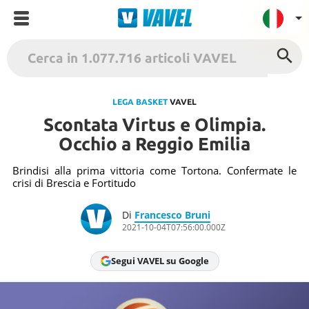
VAVEL Italia
USA
LEGA BASKET
VAVEL
Scontata Virtus e Olimpia.
UK
Occhio a Reggio Emilia
Spagna
México
Brindisi alla prima vittoria come Tortona. Confermate le
crisi di Brescia e Fortitudo
Argentina
Colombia
Di
Francesco Bruni
2021-10-04T07:56:00.000Z
Brasile
Francia
Segui VAVEL su Google
Contatto
Termini