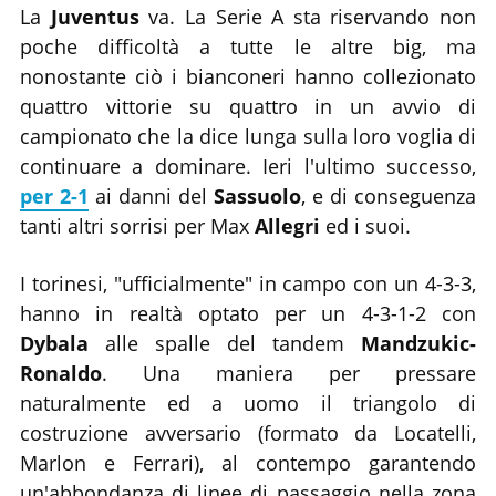
La
Juventus
va. La Serie A sta riservando non
poche difficoltà a tutte le altre big, ma
nonostante ciò i bianconeri hanno collezionato
quattro vittorie su quattro in un avvio di
campionato che la dice lunga sulla loro voglia di
continuare a dominare. Ieri l'ultimo successo,
per 2-1
ai danni del
Sassuolo
, e di conseguenza
tanti altri sorrisi per Max
Allegri
ed i suoi.
I torinesi, "ufficialmente" in campo con un 4-3-3,
hanno in realtà optato per un 4-3-1-2 con
Dybala
alle spalle del tandem
Mandzukic-
Ronaldo
. Una maniera per pressare
naturalmente ed a uomo il triangolo di
costruzione avversario (formato da Locatelli,
Marlon e Ferrari), al contempo garantendo
un'abbondanza di linee di passaggio nella zona