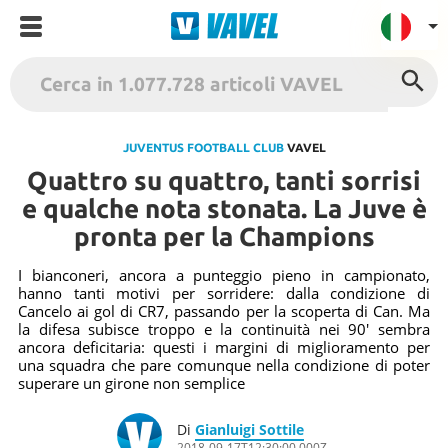
VAVEL Italia
USA
JUVENTUS FOOTBALL CLUB
VAVEL
Quattro su quattro, tanti sorrisi
UK
e qualche nota stonata. La Juve è
Spagna
pronta per la Champions
México
Argentina
I bianconeri, ancora a punteggio pieno in campionato,
hanno tanti motivi per sorridere: dalla condizione di
Colombia
Cancelo ai gol di CR7, passando per la scoperta di Can. Ma
la difesa subisce troppo e la continuità nei 90' sembra
Brasile
ancora deficitaria: questi i margini di miglioramento per
una squadra che pare comunque nella condizione di poter
Francia
superare un girone non semplice
Contatto
Di
Gianluigi Sottile
Termini
2018-09-17T12:30:00.000Z