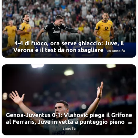
4-4 di fuoco, ora serve ghiaccio: Juve, il
Verona è il test da non sbagliare
un anno fa
Genoa‑Juventus 0‑1: Vlahović piega il Grifone
al Ferraris, Juve in vetta a punteggio pieno
un
anno fa