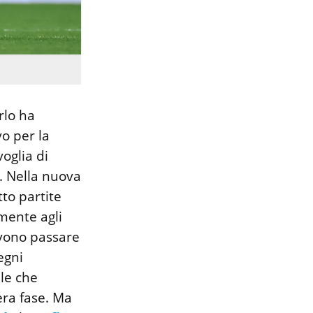
rlo ha
o per la
oglia di
o. Nella nuova
to partite
amente agli
evono passare
egni
le che
era fase. Ma