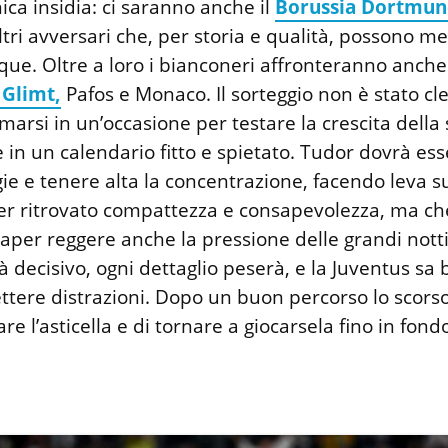
nica insidia: ci saranno anche il
Borussia Dortmun
ltri avversari che, per storia e qualità, possono me
nque. Oltre a loro i bianconeri affronteranno anch
Glimt,
Pafos e Monaco. Il sorteggio non è stato cl
arsi in un’occasione per testare la crescita della
in un calendario fitto e spietato. Tudor dovrà es
gie e tenere alta la concentrazione, facendo leva 
r ritrovato compattezza e consapevolezza, ma ch
saper reggere anche la pressione delle grandi nott
 decisivo, ogni dettaglio peserà, e la Juventus sa
ttere distrazioni. Dopo un buon percorso lo scors
zare l’asticella e di tornare a giocarsela fino in fond