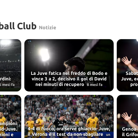
all Club
Notizie
La Juve fatica nel freddo di Bodo e
Sabat
rdini:
vince 3 a 2, decisivo il gol di David
Juve, e
nei minuti di recupero
pro
6 mesi fa
8 mesi fa
campioni:
4-4 di fuoco, ora serve ghiaccio: Juve,
id-Juve.
Genoa‑
il Verona è il test da non sbagliare
zioni e
il Grif
un