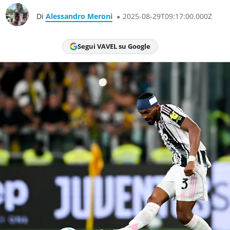
Di
Alessandro Meroni
2025-08-29T09:17:00.000Z
Segui VAVEL su Google