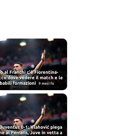
o al Franchi c'è Fiorentina-
cco dove vedere il match e le
babili formazioni
9 mesi fa
Juventus 0‑1: Vlahović piega
one al Ferraris, Juve in vetta a