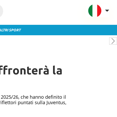
ALTRI SPORT
VAVEL Italia
USA
UK
Spagna
ffronterà la
México
Argentina
Colombia
Brasile
 2025/26, che hanno definito il
Francia
flettori puntati sulla Juventus,
Contatto