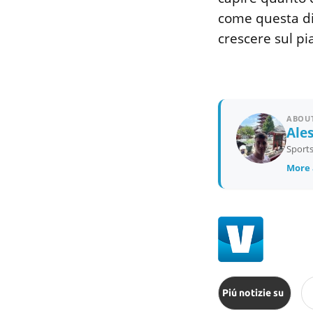
come questa dic
crescere sul pi
ABOUT
Ale
Sports
More 
Piú notizie su