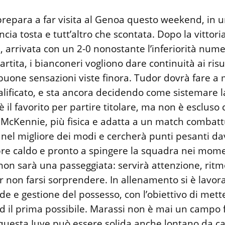
prepara a far visita al Genoa questo weekend, in u
cia tosta e tutt’altro che scontata. Dopo la vittoria
, arrivata con un 2-0 nonostante l’inferiorità nume
artita, i bianconeri vogliono dare continuità ai risu
buone sensazioni viste finora. Tudor dovrà fare a
lificato, e sta ancora decidendo come sistemare la
 è il favorito per partire titolare, ma non è escluso 
 McKennie, più fisica e adatta a un match combatt
 nel migliore dei modi e cercherà punti pesanti da
e caldo e pronto a spingere la squadra nei momenti
non sarà una passeggiata: servirà attenzione, ritm
 non farsi sorprendere. In allenamento si è lavor
de e gestione del possesso, con l’obiettivo di met
d il prima possibile. Marassi non è mai un campo f
questa Juve può essere solida anche lontano da ca