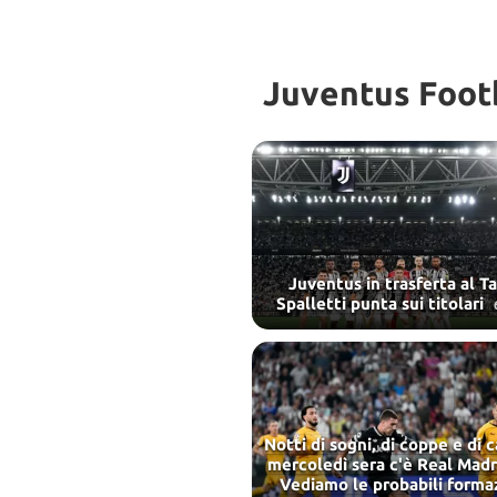
Juventus Footb
Juventus in trasferta al Ta
Spalletti punta sui titolari
Notti di sogni, di coppe e di 
mercoledì sera c'è Real Madr
Vediamo le probabili forma