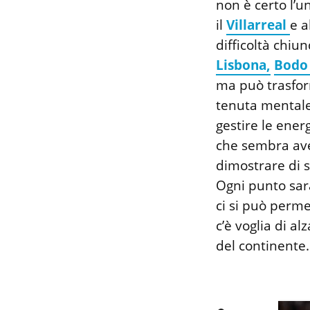
non è certo l’u
il
Villarreal
e a
difficoltà chiu
Lisbona,
Bodo 
ma può trasform
tenuta mentale 
gestire le ener
che sembra ave
dimostrare di 
Ogni punto sarà
ci si può perme
c’è voglia di al
del continente.