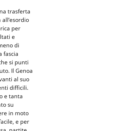
na trasferta
 all’esordio
rica per
ltati e
 meno di
 fascia
che si punti
uto. Il Genoa
vanti al suo
 difficili.
o e tanta
ato su
tere in moto
acile, e per
sa, partite