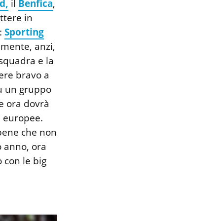
d,
il
Benfica
,
ttere in
e:
Sporting
emente, anzi,
 squadra e la
sere bravo a
su un gruppo
e ora dovrà
i europee.
 bene che non
o anno, ora
o con le big