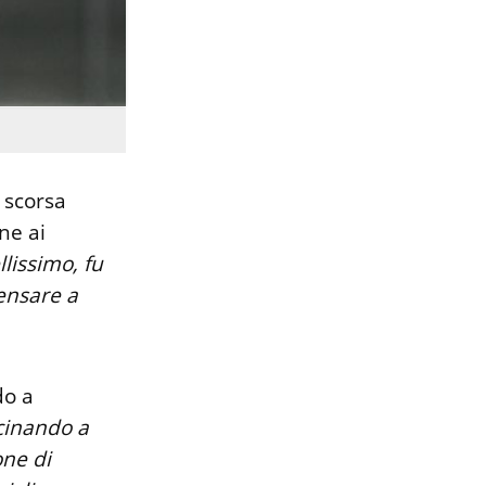
 scorsa
one ai
llissimo, fu
ensare a
do a
icinando a
one di