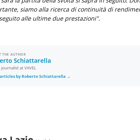
 sarà la partita della svolta si saprà in seguito. D
tante, siamo alla ricerca di continuità di rendime
eguito alle ultime due prestazioni".
 THE AUTHOR
erto Schiattarella
 journalist at VAVEL
articles by Roberto Schiattarella →
va Lazio