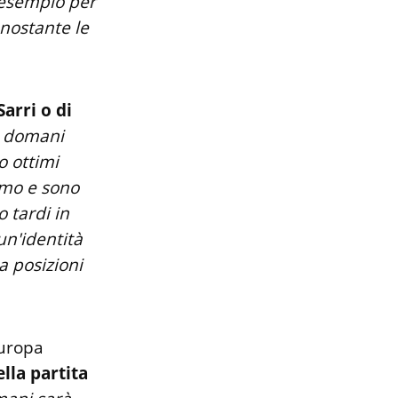
 esempio per
nostante le
Sarri o di
e domani
o ottimi
timo e sono
o tardi in
un'identità
a posizioni
uropa
lla partita