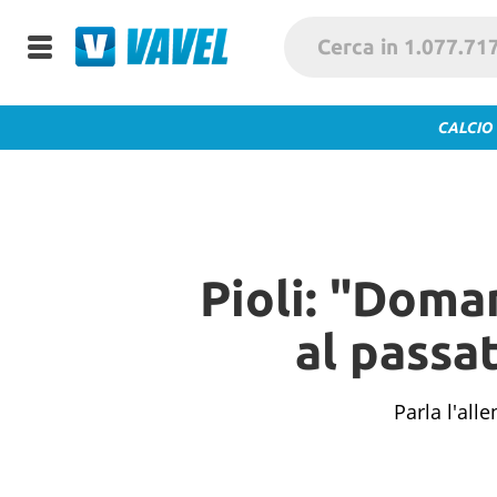
CALCIO
Pioli: "Doma
al passa
Parla l'all