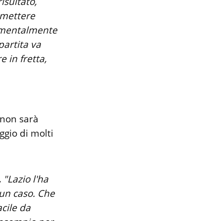
isultato,
mmettere
, mentalmente
partita va
 in fretta,
non sarà
ggio di molti
.
"Lazio l'ha
 un caso. Che
acile da