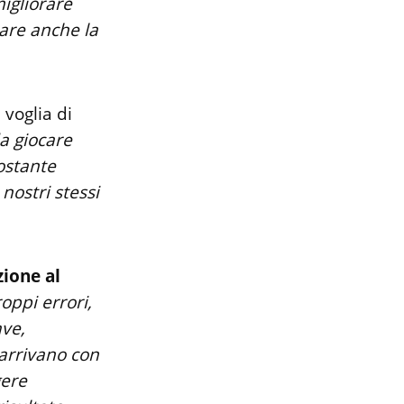
igliorare
are anche la
voglia di
da giocare
nostante
nostri stessi
ione al
oppi errori,
ave,
 arrivano con
gere