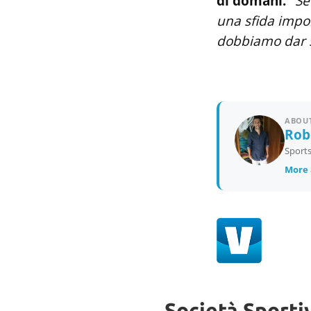
di domani.
"
Se
una sfida impor
dobbiamo dar s
ABOUT
Rob
Sports
More 
Società Sporti