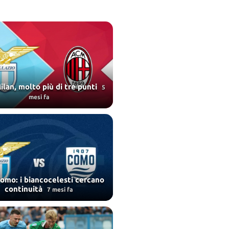
ilan, molto più di tre punti
5
mesi fa
omo: i biancocelesti cercano
continuità
7 mesi fa