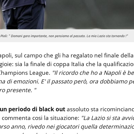
Pioli: " Domani gara importante, non pensiamo al passato. La mia Lazio sta tornando !"
poli, sul campo che gli ha regalato nel finale della
ioie: sia la finale di coppa Italia che la qualificazi
 Champions League.
"Il ricordo che ho a Napoli è be
na di emozioni. E' il passato però, ora dobbiamo p
ro presente. "
un periodo di black out
assoluto sta ricomincian
i commenta cosi la situazione:
"La Lazio si sta avv
orso anno, rivedo nei giocatori quella determinazi