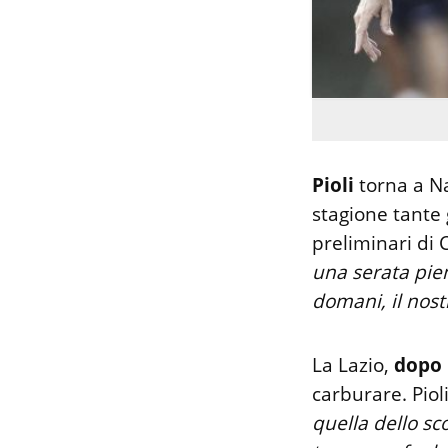
Pioli
torna a Na
stagione tante g
preliminari di
una serata pie
domani, il nost
La Lazio,
dopo 
carburare. Piol
quella dello sc