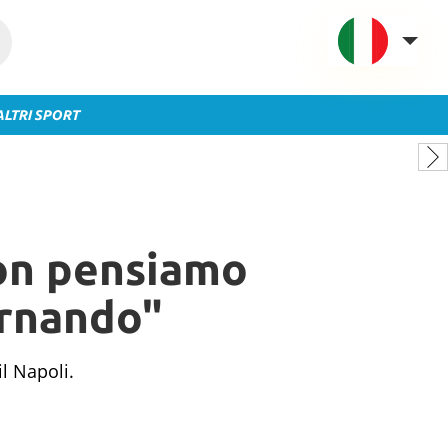
ALTRI SPORT
VAVEL Italia
USA
UK
Spagna
non pensiamo
México
Argentina
ornando"
Colombia
Brasile
il Napoli.
Francia
Contatto