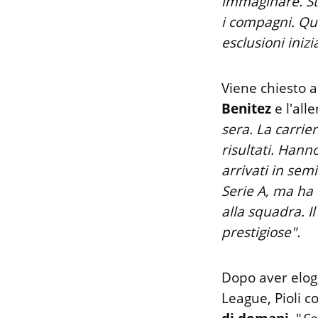
immaginare. St
i compagni. Qu
esclusioni inizia
Viene chiesto a
Benitez
e l'all
sera. La carrie
risultati. Hann
arrivati in semi
Serie A, ma ha
alla squadra. I
prestigiose".
Dopo aver elog
League, Pioli c