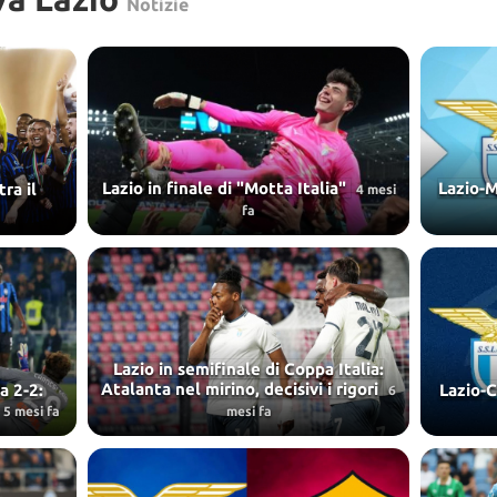
Notizie
Lazio in finale di "Motta Italia"
Lazio-M
ra il
4 mesi
fa
Lazio in semifinale di Coppa Italia:
Atalanta nel mirino, decisivi i rigori
a 2-2:
Lazio-C
6
5 mesi fa
mesi fa