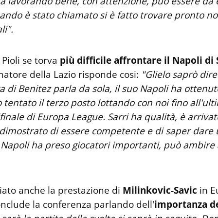
a lavorando bene, con attenzione, può essere da
ando è stato chiamato si è fatto trovare pronto no
li".
 Pioli se torva
più difficile affrontare il Napoli di 
enatore della Lazio risponde cosi:
"Glielo saprò dir
ra di Benitez parla da sola, il suo Napoli ha ottenut
o tentato il terzo posto lottando con noi fino all'ul
finale di Europa League. Sarri ha qualità, è arrivat
 dimostrato di essere competente e di saper dare 
l Napoli ha preso giocatori importanti, può ambire 
iato anche la prestazione di
Milinkovic-Savic
in E
onclude la conferenza parlando dell'
importanza de