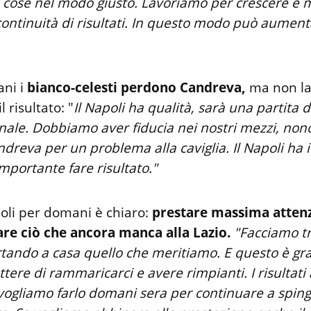
e cose nel modo giusto. Lavoriamo per crescere e m
ontinuità di risultati. In questo modo può aument
ani i
bianco-celesti perdono Candreva,
ma non la 
l risultato: "
Il Napoli ha qualità, sarà una partita 
 finale. Dobbiamo aver fiducia nei nostri mezzi, no
ndreva per un problema alla caviglia. Il Napoli ha i 
importante fare risultato."
Pioli per domani è chiaro:
prestare massima attenz
re ciò che ancora manca alla Lazio.
"Facciamo tr
tando a casa quello che meritiamo. E questo è gr
re di rammaricarci e avere rimpianti. I risultati
 vogliamo farlo domani sera per continuare a spin