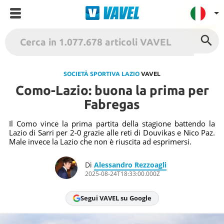
VAVEL Italia
USA
SOCIETÀ SPORTIVA LAZIO
VAVEL
Como-Lazio: buona la prima per
UK
Fabregas
Spagna
México
Il Como vince la prima partita della stagione battendo la
Lazio di Sarri per 2-0 grazie alle reti di Douvikas e Nico Paz.
Argentina
Male invece la Lazio che non è riuscita ad esprimersi.
Colombia
Di
Alessandro Rezzoagli
Brasile
2025-08-24T18:33:00.000Z
Francia
Segui VAVEL su Google
Contatto
Termini