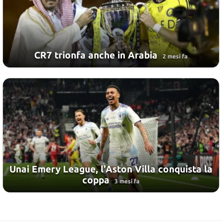
CR7 trionfa anche in Arabia
2 mesi fa
Unai Emery League, l'Aston Villa conquista la
coppa
3 mesi fa