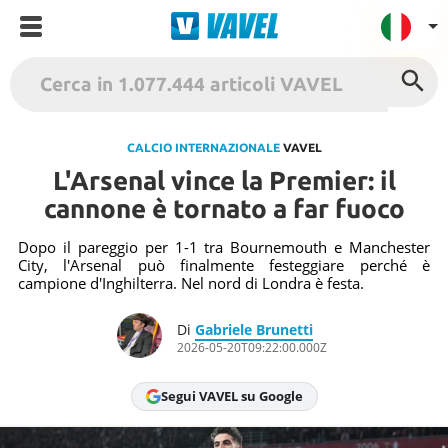
VAVEL Italia
USA
CALCIO INTERNAZIONALE
VAVEL
L'Arsenal vince la Premier: il
UK
cannone è tornato a far fuoco
Spagna
México
Dopo il pareggio per 1-1 tra Bournemouth e Manchester
City, l'Arsenal può finalmente festeggiare perché è
Argentina
campione d'Inghilterra. Nel nord di Londra è festa.
Colombia
Di
Gabriele Brunetti
Brasile
2026-05-20T09:22:00.000Z
Francia
Segui VAVEL su Google
Contatto
Termini