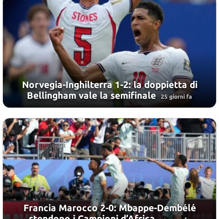
Norvegia-Inghilterra 1-2: la doppietta di
Bellingham vale la semifinale
25 giorni fa
Francia Marocco 2-0: Mbappe-Dembélé
stendono i Campioni d’Africa