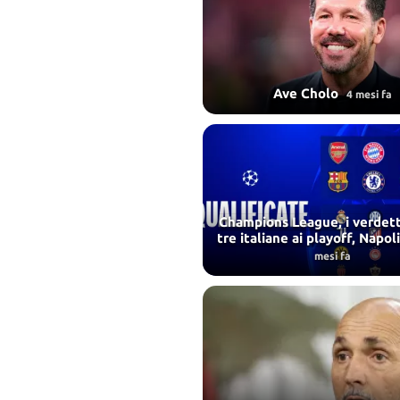
Ave Cholo
4 mesi fa
Champions League, i verdetti
tre italiane ai playoff, Napol
mesi fa