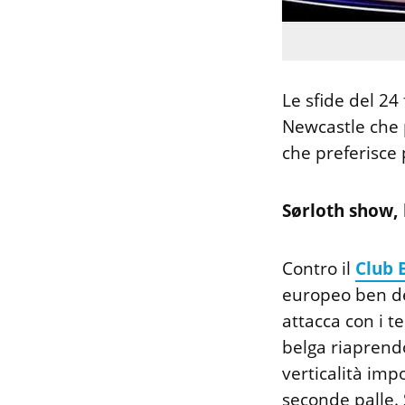
Le sfide del 24
Newcastle che p
che preferisce
Sørloth show, 
Contro il
Club 
europeo ben de
attacca con i te
belga riaprendo
verticalità imp
seconde palle. 