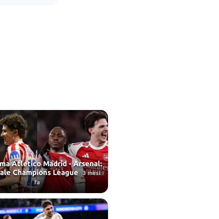
ma Atletico Madrid - Arsenal:
nale Champions League
3 mesi
fa