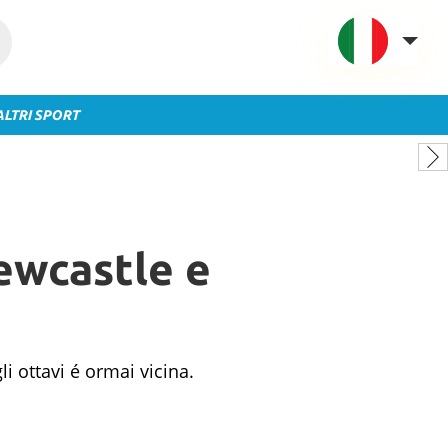
ALTRI SPORT
VAVEL Italia
USA
UK
Spagna
ewcastle e
México
Argentina
Colombia
Brasile
i ottavi é ormai vicina.
Francia
Contatto