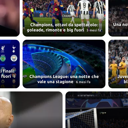
Una no
Champions, ottavi da spettacolo:
goleade, rimonte e big fuori
5 mesi fa
 finali:
i fuori
Champions League: una notte che
Juven
6
vale una stagione
bl
6 mesi fa