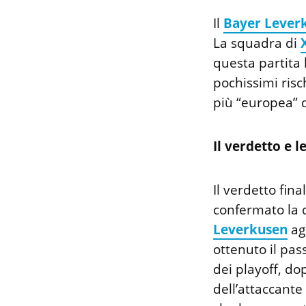
Il
Bayer Lever
La squadra di
questa partita
pochissimi risc
più “europea” d
Il verdetto e l
Il verdetto fina
confermato la q
Leverkusen
agl
ottenuto il pass
dei playoff, dop
dell’attaccante