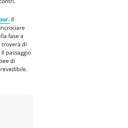
ontri.
pur.
Il
incrociare
lla fase a
 troverà di
 Il passaggio
pee di
evedibile.