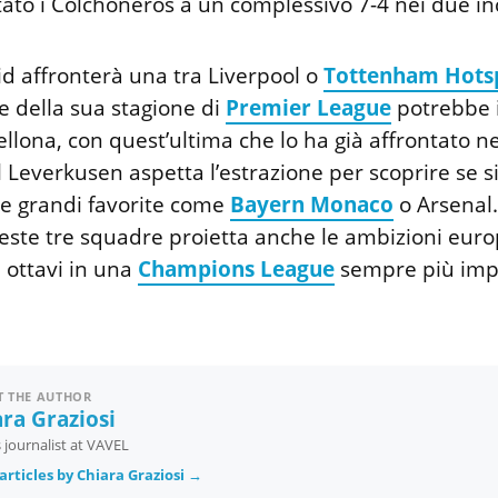
ato i Colchoneros a un complessivo 7-4 nei due inc
id affronterà una tra Liverpool o
Tottenham Hots
e della sua stagione di
Premier League
potrebbe 
llona, con quest’ultima che lo ha già affrontato ne
l Leverkusen aspetta l’estrazione per scoprire se si
le grandi favorite come
Bayern Monaco
o Arsenal.
ueste tre squadre proietta anche le ambizioni euro
i ottavi in una
Champions League
sempre più impr
 THE AUTHOR
ra Graziosi
 journalist at VAVEL
articles by Chiara Graziosi →