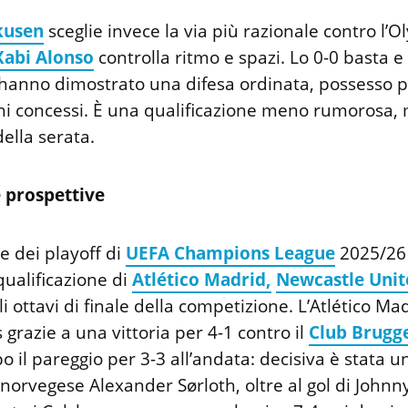
kusen
sceglie invece la via più razionale contro l’
Xabi Alonso
controlla ritmo e spazi. Lo 0-0 basta 
 hanno dimostrato una difesa ordinata, possesso p
hi concessi. È una qualificazione meno rumorosa, 
ella serata.
e prospettive
le dei playoff di
UEFA
Champions League
2025/26
ualificazione di
Atlético Madrid,
Newcastle Unit
i ottavi di finale della competizione. L’Atlético Ma
 grazie a una vittoria per 4-1 contro il
Club Brugg
o il pareggio per 3-3 all’andata: decisiva è stata un
 norvegese Alexander Sørloth, oltre al gol di Johnn