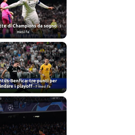
tte di Champions da sogno
5
mesi fa
tus-Benfica: tre punti per
indare i playoff
7 mesi fa