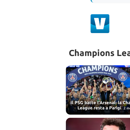
Champions Le
Il PSG batte l'Arsenal: la C
League resta a Parigi
2 m