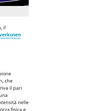
 il
verkusen
opione
h, che
iva il pari
 una
tensità nelle
orza fisica e