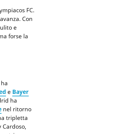
Olympiacos FC.
e avanza. Con
ulito e
ma forse la
 ha
ed
e
Bayer
drid ha
e
nel ritorno
a tripletta
y Cardoso,