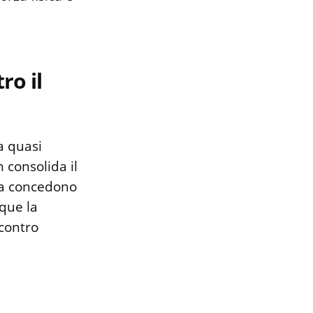
ro il
a quasi
n consolida il
 ma concedono
nque la
 contro