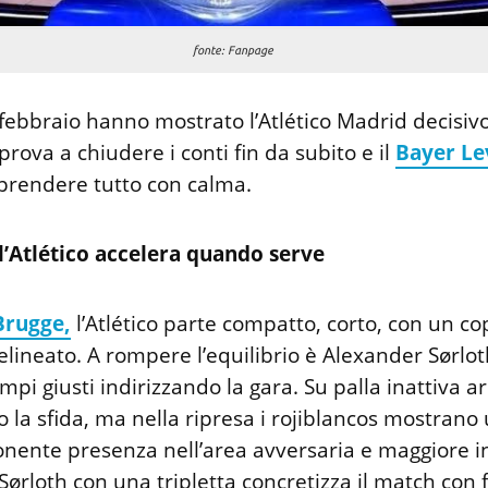
fonte: Fanpage
 febbraio hanno mostrato l’Atlético Madrid decisivo,
rova a chiudere i conti fin da subito e il
Bayer Le
 prendere tutto con calma.
l’Atlético accelera quando serve
Brugge,
l’Atlético parte compatto, corto, con un c
lineato. A rompere l’equilibrio è Alexander Sørlot
mpi giusti indirizzando la gara. Su palla inattiva arr
 la sfida, ma nella ripresa i rojiblancos mostrano
onente presenza nell’area avversaria e maggiore in
Sørloth con una tripletta concretizza il match con f