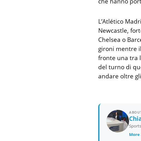
che hanno port
L’Atlético Madr
Newcastle, fort
Chelsea o Barce
gironi mentre i
fronte una tra 
del turno di q
andare oltre gl
ABOUT
Chia
Sports
More 