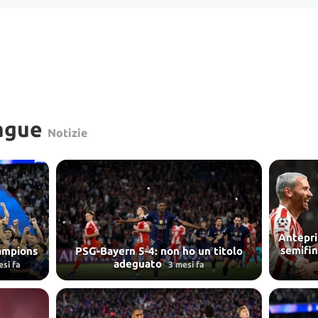
ague
Notizie
Antepri
semifi
hampions
PSG-Bayern 5-4: non ho un titolo
adeguato
esi fa
3 mesi fa