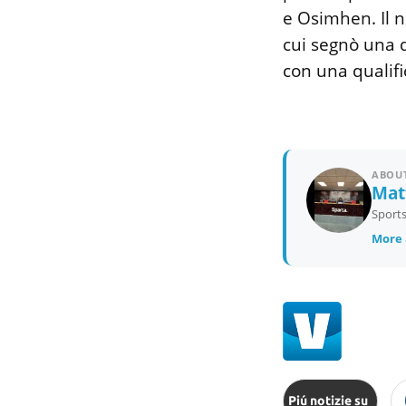
e Osimhen. Il n
cui segnò una d
con una qualif
ABOUT
Mat
Sports
More 
Piú notizie su