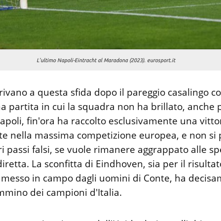
L'ultimo Napoli-Eintracht al Maradona (2023). eurosport.it
rivano a questa sfida dopo il pareggio casalingo c
a partita in cui la squadra non ha brillato, anche 
 Napoli, fin'ora ha raccolto esclusivamente una vittor
ate nella massima competizione europea, e non si
i passi falsi, se vuole rimanere aggrappato alle s
iretta. La sconfitta di Eindhoven, sia per il risultat
o messo in campo dagli uomini di Conte, ha decis
ammino dei campioni d'Italia.