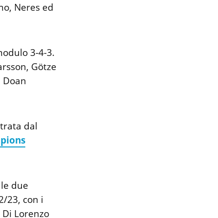
ano, Neres ed
modulo 3-4-3.
arsson, Götze
e Doan
itrata dal
pions
 le due
2/23, con i
n Di Lorenzo