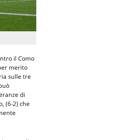
ontro il Como
per merito
ia sulle tre
 può
peranze di
o, (6-2) che
amente