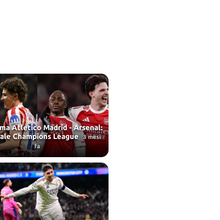
ma Atletico Madrid - Arsenal:
nale Champions League
3 mesi
fa