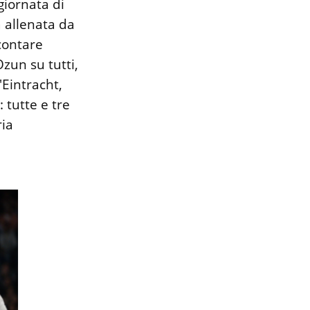
giornata di
 allenata da
contare
zun su tutti,
'Eintracht,
 tutte e tre
ria