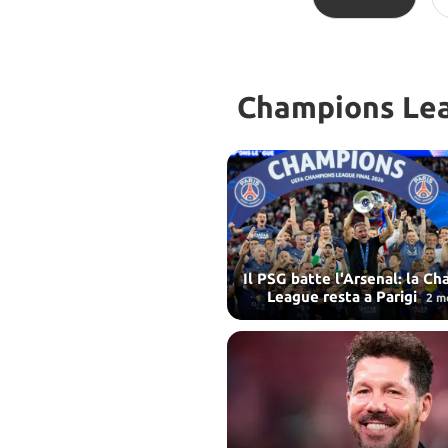
Champions Le
Il PSG batte l'Arsenal: la C
League resta a Parigi
2 m