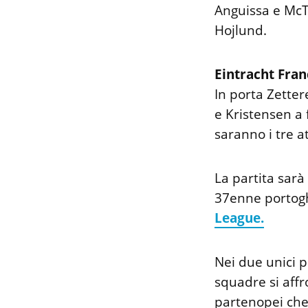
Anguissa e McTo
Hojlund.
Eintracht Fran
In porta Zette
e Kristensen a
saranno i tre a
La partita sarà 
37enne portogh
League.
Nei due unici p
squadre si affr
partenopei che 