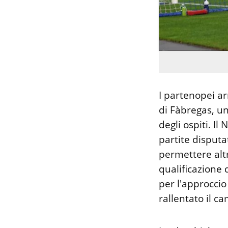
I partenopei ar
di Fàbregas, un
degli ospiti. Il
partite disput
permettere altr
qualificazione d
per l'approcci
rallentato il c