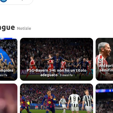
ague
Notizie
Antepri
semifi
hampions
PSG-Bayern 5-4: non ho un titolo
adeguato
esi fa
3 mesi fa