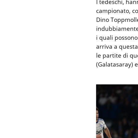
I tedeschi, han
campionato, co
Dino Toppmolle
indubbiamente s
i quali possono
arriva a questa
le partite di qu
(Galatasaray) e