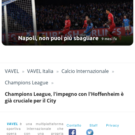
Napoli, non puoi più sbagliare
9 mesi fa
VAVEL
VAVEL Italia
Calcio Internazionale
Champions League
Champions League, l'impegno con l'Hoffenheim è
già cruciale per il City
è una multipiattaforma
VAVEL
Contatto
Staff
Privacy
sportiva internazionale che
opera con una propria