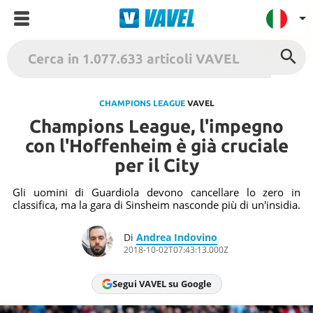
VAVEL Italia
USA
CHAMPIONS LEAGUE
VAVEL
Champions League, l'impegno
UK
con l'Hoffenheim è già cruciale
Spagna
per il City
México
Argentina
Gli uomini di Guardiola devono cancellare lo zero in
classifica, ma la gara di Sinsheim nasconde più di un'insidia.
Colombia
Brasile
Di
Andrea Indovino
2018-10-02T07:43:13.000Z
Francia
Contatto
Segui VAVEL su Google
Termini