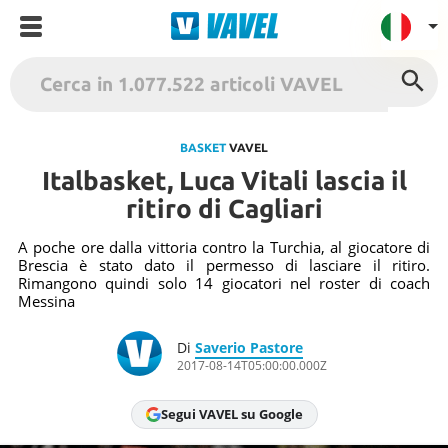
VAVEL Italia
USA
BASKET
VAVEL
Italbasket, Luca Vitali lascia il
UK
ritiro di Cagliari
Spagna
México
A poche ore dalla vittoria contro la Turchia, al giocatore di
Brescia è stato dato il permesso di lasciare il ritiro.
Argentina
Rimangono quindi solo 14 giocatori nel roster di coach
Messina
Colombia
Brasile
Di
Saverio Pastore
2017-08-14T05:00:00.000Z
Francia
Contatto
Segui VAVEL su Google
Termini