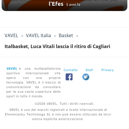
l'Efes
5 anni fa
VAVEL
VAVEL Italia
Basket
Italbasket, Luca Vitali lascia il ritiro di Cagliari
è una multipiattaforma
VAVEL
Contatto
Staff
Privacy
sportiva internazionale che
opera con una propria
tecnologia. VAVEL è il mezzo di
comunicazione da consultare
per la sua vasta copertura dello
sport in tutto il mondo.
©2026 VAVEL. Tutti i diritti riservati.
VAVEL è uno dei marchi registrati a livello internazionale di
Etemenanky Technology SL e non può essere utilizzato da terzi
senza esplicita autorizzazione.