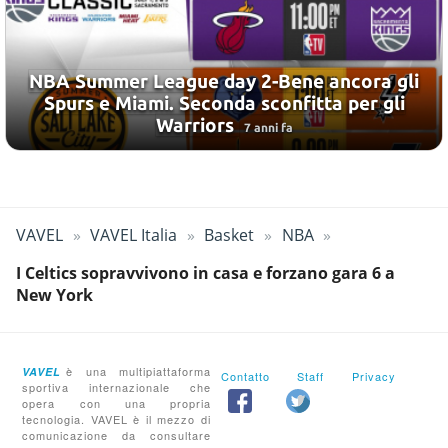
NBA Summer League day 2-Bene ancora gli
Spurs e Miami. Seconda sconfitta per gli
Warriors
7 anni fa
VAVEL
VAVEL Italia
Basket
NBA
I Celtics sopravvivono in casa e forzano gara 6 a
New York
è una multipiattaforma
VAVEL
Contatto
Staff
Privacy
sportiva internazionale che
opera con una propria
tecnologia. VAVEL è il mezzo di
comunicazione da consultare