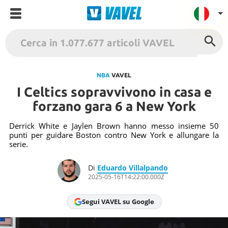
VAVEL Italia
USA
NBA
VAVEL
I Celtics sopravvivono in casa e
UK
forzano gara 6 a New York
Spagna
México
Derrick White e Jaylen Brown hanno messo insieme 50
punti per guidare Boston contro New York e allungare la
Argentina
serie.
Colombia
Di
Eduardo Villalpando
Brasile
2025-05-16T14:22:00.000Z
Francia
Segui VAVEL su Google
Contatto
Termini