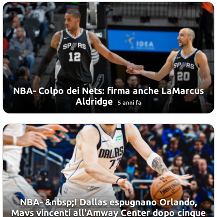
NBA- Colpo dei Nets: firma anche LaMarcus
Aldridge
5 anni fa
NBA- &nbsp;I Dallas espugnano Orlando,
Mavs vincenti all'Amway Center dopo cinque