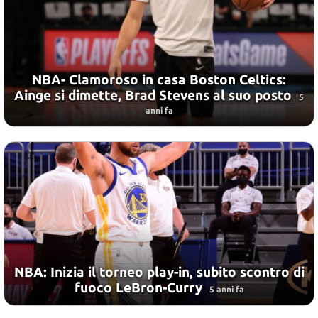
NBA- Clamoroso in casa Boston Celtics:
Ainge si dimette, Brad Stevens al suo posto
5
anni fa
NBA: Inizia il torneo play-in, subito scontro di
fuoco LeBron-Curry
5 anni fa