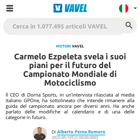
VAVEL Italia
USA
MOTORI
VAVEL
Carmelo Ezpeleta svela i suoi
UK
piani per il futuro del
Spagna
Campionato Mondiale di
México
Motociclismo
Argentina
Il CEO di Dorna Sports, in un'intervista rilasciata al media
Colombia
italiano GPOne, ha sottolineato che intende rimanere alla
Brasile
guida del campionato ancora per diversi anni. Ha anche
parlato delle modifiche al calendario e di una delle
Francia
categorie in futuro.
Contatto
Di
Alberto Perea Romero
Termini
2025-05-19T21:09:00.000Z