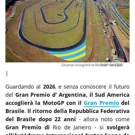
Goianas accoglierà la MotoGP nel 2026.
Foto: Red Bull
|
Guardando al
2026
, e senza conoscere il futuro
del
Gran Premio d'
Argentina,
il Sud America
accoglierà la MotoGP con il
Gran Premio
del
Brasile
.
Il ritorno della Repubblica Federativa
del Brasile dopo 22 anni
- allora noto come
Gran Premio di
Rio de Janeiro - si
svolgerà