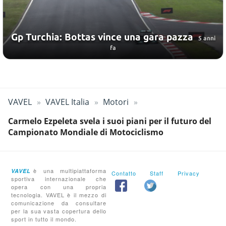
Gp Turchia: Bottas vince una gara pazza
5 anni
fa
VAVEL
VAVEL Italia
Motori
Carmelo Ezpeleta svela i suoi piani per il futuro del
Campionato Mondiale di Motociclismo
è una multipiattaforma
VAVEL
Contatto
Staff
Privacy
sportiva internazionale che
opera con una propria
tecnologia. VAVEL è il mezzo di
comunicazione da consultare
per la sua vasta copertura dello
sport in tutto il mondo.