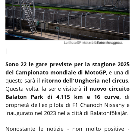
La MotoGP visiterà Balaton in agosto.
Foto: Autosport.
|
Sono 22 le gare previste per la stagione 2025
del Campionato mondiale di MotoGP
, e una di
queste sarà il
ritorno dell'Ungheria nel circus
.
Questa volta, la serie visiterà
il nuovo circuito
Balaton Park di 4,115 km e 16 curve,
di
proprietà dell'ex pilota di F1 Chanoch Nissany e
inaugurato nel 2023 nella città di Balatonfőkajár.
Nonostante le notizie - non molto positive -