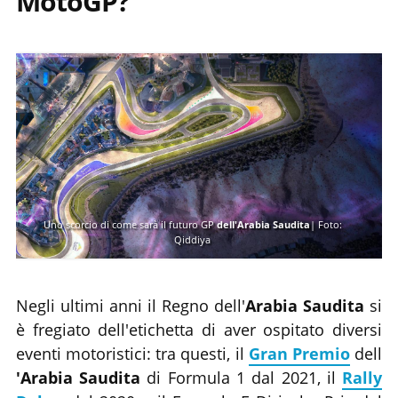
MotoGP?
Uno scorcio di come sarà il futuro GP
dell'Arabia Saudita
| Foto:
Qiddiya
Negli ultimi anni il Regno dell'
Arabia Saudita
si
è fregiato dell'etichetta di aver ospitato diversi
eventi motoristici: tra questi, il
Gran Premio
dell
'Arabia Saudita
di Formula 1 dal 2021, il
Rally