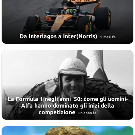
Da Interlagos a Inter(Norris)
9 mesi fa
La Formula 1 negli anni '50: come gli uomini-
Alfa hanno dominato gli inizi della
competizione
un anno fa