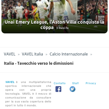
Unai Emery League, l'Aston Villa conquista la
coppa
3 mesi fa
VAVEL
VAVEL Italia
Calcio Internazionale
Italia - Tavecchio verso le dimissioni
è una multipiattaforma
VAVEL
Contatto
Staff
Privacy
sportiva internazionale che
opera con una propria
tecnologia. VAVEL è il mezzo di
comunicazione da consultare
per la sua vasta copertura dello
sport in tutto il mondo.