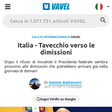
VAVEL Italia
USA
CALCIO INTERNAZIONALE
VAVEL
Italia - Tavecchio verso le
UK
dimissioni
Spagna
México
Dopo il rifiuto di Ancelotti il Presidente federale sembra
prossimo alle dimissioni che potrebbero arrivare già nella
Argentina
giornata di domani
Colombia
Di
Daniele Baldassarri
Brasile
2017-11-19T11:13:00.000Z
Francia
Segui VAVEL su Google
Contatto
Termini