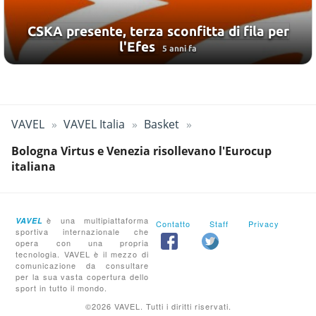
CSKA presente, terza sconfitta di fila per
l'Efes
5 anni fa
VAVEL
VAVEL Italia
Basket
Bologna Virtus e Venezia risollevano l'Eurocup
italiana
è una multipiattaforma
VAVEL
Contatto
Staff
Privacy
sportiva internazionale che
opera con una propria
tecnologia. VAVEL è il mezzo di
comunicazione da consultare
per la sua vasta copertura dello
sport in tutto il mondo.
©2026 VAVEL. Tutti i diritti riservati.