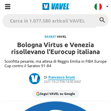
VAVEL Italia
USA
BASKET
VAVEL
Bologna Virtus e Venezia
UK
risollevano l'Eurocup italiana
Spagna
México
Sconfitta pesante, ma attesa di Reggio Emilia in FIBA Europe
Cup contro il Saratov 91-84
Argentina
Colombia
Di
francesco bruni
2021-10-21T06:14:00.000Z
Brasile
Francia
Segui VAVEL su Google
Contatto
Termini