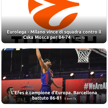
Eurolega - Milano vince di squadra contro il
Cska Mosca per 84-74
5 anni fa
L'Efes è campione d'Europa. Barcellona
battuto 86-81
5 anni fa