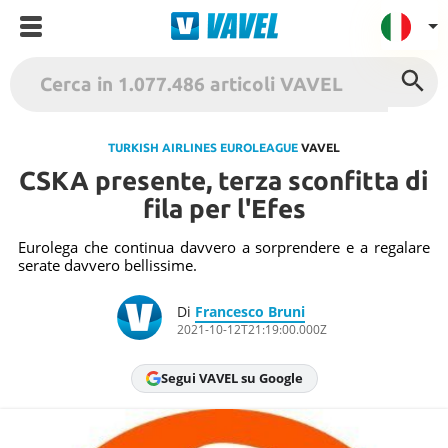
VAVEL Italia
USA
TURKISH AIRLINES EUROLEAGUE
VAVEL
CSKA presente, terza sconfitta di
UK
fila per l'Efes
Spagna
México
Eurolega che continua davvero a sorprendere e a regalare
serate davvero bellissime.
Argentina
Colombia
Di
Francesco Bruni
2021-10-12T21:19:00.000Z
Brasile
Francia
Segui VAVEL su Google
Contatto
Termini