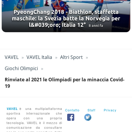
PyeongChang 2018 - Biathlon, staffetta
maschile: la Svezia batte la Norvegia per
l&#039;oro; Italia 12°
8 anni fa
VAVEL
VAVEL Italia
Altri Sport
Giochi Olimpici
Rinviate al 2021 le Olimpiadi per la minaccia Covid-
19
è una multipiattaforma
VAVEL
Contatto
Staff
Privacy
sportiva internazionale che
opera con una propria
tecnologia. VAVEL è il mezzo di
comunicazione da consultare