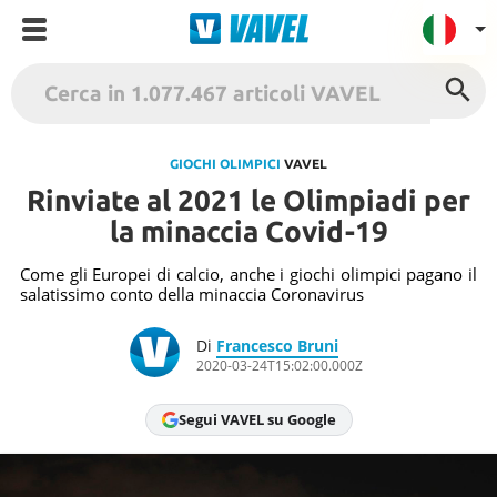
VAVEL Italia
USA
GIOCHI OLIMPICI
VAVEL
Rinviate al 2021 le Olimpiadi per
UK
la minaccia Covid-19
Spagna
México
Come gli Europei di calcio, anche i giochi olimpici pagano il
salatissimo conto della minaccia Coronavirus
Argentina
Colombia
Di
Francesco Bruni
2020-03-24T15:02:00.000Z
Brasile
Francia
Segui VAVEL su Google
Contatto
Termini