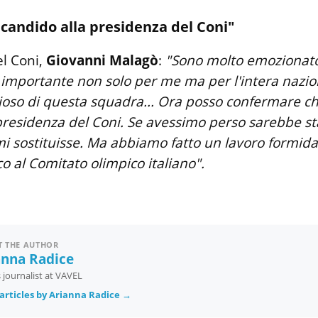
icandido alla presidenza del Coni"
el Coni,
Giovanni Malagò
:
"Sono molto emozionato
o importante non solo per me ma per l'intera nazi
ioso di questa squadra... Ora posso confermare c
presidenza del Coni. Se avessimo perso sarebbe st
i sostituisse. Ma abbiamo fatto un lavoro formida
ico al Comitato olimpico italiano".
 THE AUTHOR
anna Radice
 journalist at VAVEL
articles by Arianna Radice →