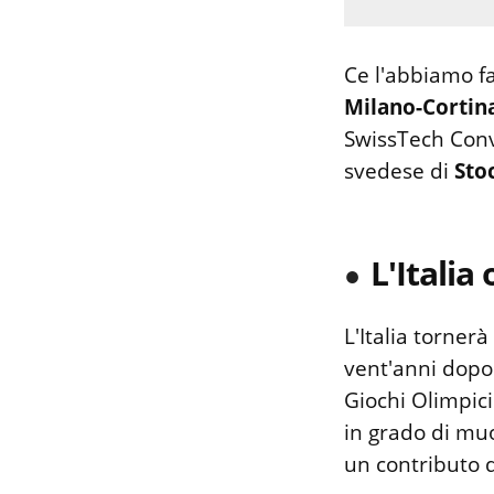
Ce l'abbiamo fa
Milano-Cortin
SwissTech Conv
svedese di
Sto
L'Italia
L'Italia tornerà
vent'anni dop
Giochi Olimpic
in grado di mu
un contributo d