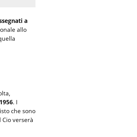
ssegnati a
onale allo
quella
olta,
 1956
. I
isto che sono
 Cio verserà