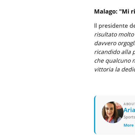
Malago: "Mi r
Il presidente d
risultato molt
davvero orgogl
ricandido alla 
che qualcuno m
vittoria la ded
ABOUT
Ari
Sports
More 