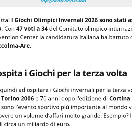
https://twitter.com/Coninews
tta!
I Giochi Olimpici Invernali 2026 sono stati a
a
. Con
47 voti a 34
del Comitato olimpico internazi
ention Center la candidatura italiana ha battuto 
ccolma-Are
.
 ospita i Giochi per la terza volta
 quindi ad ospitare i Giochi invernali per la terza v
o
Torino 2006
e 70 anni dopo l'edizione di
Cortina
i sono l'evento sportivo più importante al mondo v
overe un volume d’affari molto grande. Esempio? Il
i circa un miliardo di euro.