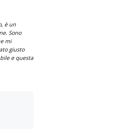
, è un
one. Sono
he mi
ato giusto
bile e questa