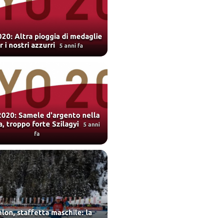
20: Altra pioggia di medaglie
r i nostri azzurri
5 anni fa
2020: Samele d'argento nella
a, troppo forte Szilagyi
5 anni
fa
on, staffetta maschile: la