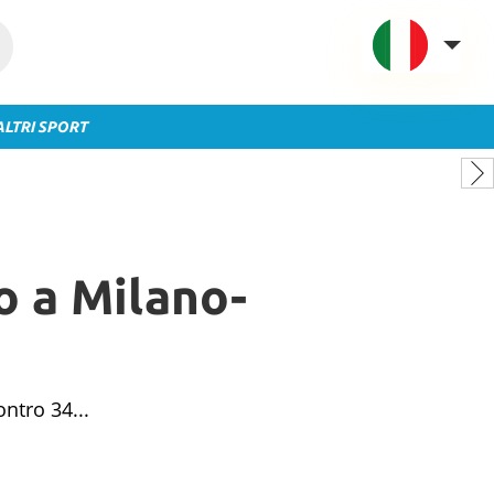
ALTRI SPORT
VAVEL Italia
USA
UK
Spagna
o a Milano-
México
Argentina
Colombia
Brasile
ontro 34...
Francia
Contatto