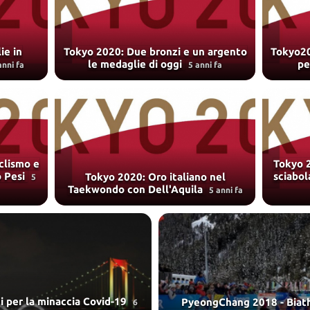
ie in
Tokyo 2020: Due bronzi e un argento
Tokyo20
le medaglie di oggi
pe
anni fa
5 anni fa
clismo e
Tokyo 
o Pesi
sciabol
Tokyo 2020: Oro italiano nel
5
Taekwondo con Dell'Aquila
5 anni fa
di per la minaccia Covid-19
PyeongChang 2018 - Biathl
6