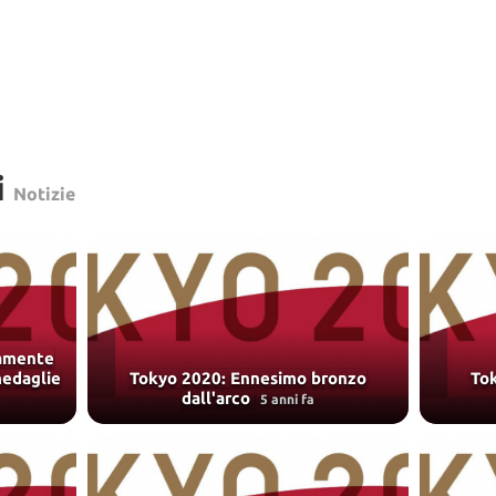
i
Notizie
samente
medaglie
Tokyo 2020: Ennesimo bronzo
Tok
dall'arco
5 anni fa