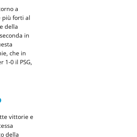
torno a
più forti al
e della
 seconda in
uesta
ie, che in
r 1-0 il PSG,
o
e vittorie e
tessa
o della