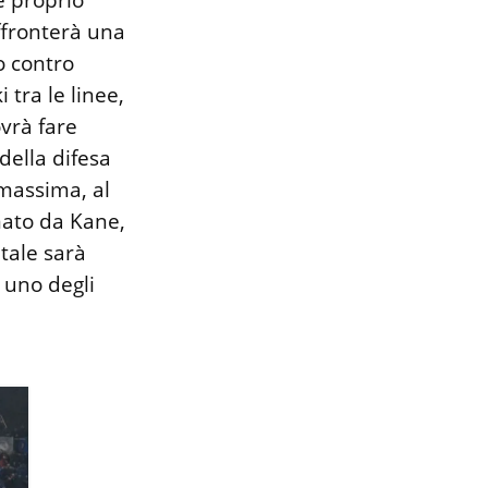
e proprio
ffronterà una
o contro
tra le linee,
vrà fare
 della difesa
 massima, al
mato da Kane,
tale sarà
 uno degli