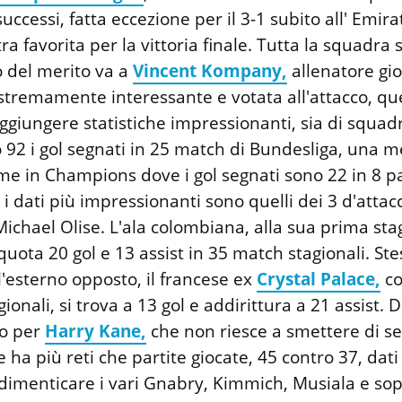
 successi, fatta eccezione per il 3-1 subito all' Emira
tra favorita per la vittoria finale. Tutta la squadr
o del merito va a
Vincent Kompany,
allenatore gi
estremamente interessante e votata all'attacco, qu
ggiungere statistiche impressionanti, sia di squad
 92 i gol segnati in 25 match di Bundesliga, una me
ome in Champions dove i gol segnati sono 22 in 8 p
, i dati più impressionanti sono quelli dei 3 d'attac
ichael Olise. L'ala colombiana, alla sua prima sta
uota 20 gol e 13 assist in 35 match stagionali. Ste
l'esterno opposto, il francese ex
Crystal Palace,
co
ionali, si trova a 13 gol e addirittura a 21 assist. 
to per
Harry Kane,
che non riesce a smettere di se
 ha più reti che partite giocate, 45 contro 37, dat
 dimenticare i vari Gnabry, Kimmich, Musiala e sop