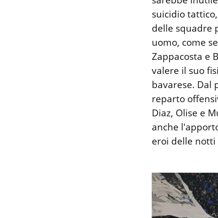
sarebbe inutile
suicidio tattic
delle squadre 
uomo, come sem
Zappacosta e B
valere il suo fi
bavarese. Dal p
reparto offens
Diaz, Olise e 
anche l'apporto
eroi delle nott