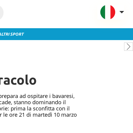
ALTRI SPORT
VAVEL Italia
USA
UK
Spagna
racolo
México
Argentina
Colombia
prepara ad ospitare i bavaresi,
accade, stanno dominando il
Brasile
rie: prima la sconfitta con il
per le ore 21 di martedì 10 marzo
Francia
Contatto