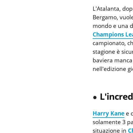
L'Atalanta, dop
Bergamo, vuole 
mondo e una del
Champions Le
campionato, che
stagione è sicu
baviera manca d
nell'edizione g
L'incred
Harry Kane
e c
solamente 3 par
situazione in
C