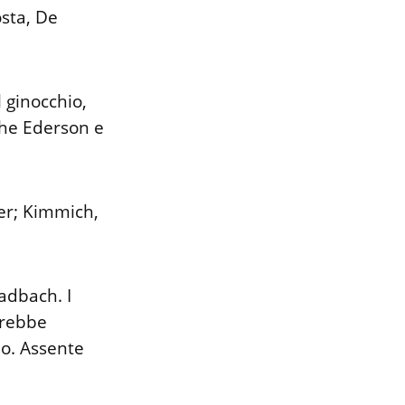
osta, De
l ginocchio,
che Ederson e
mer; Kimmich,
adbach. I
ovrebbe
o. Assente