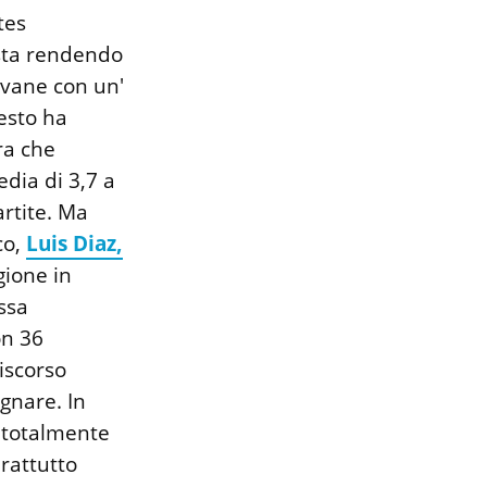
tes
a sta rendendo
ovane con un'
esto ha
ra che
dia di 3,7 a
artite. Ma
co,
Luis Diaz,
gione in
ssa
n 36
Discorso
gnare. In
i totalmente
rattutto