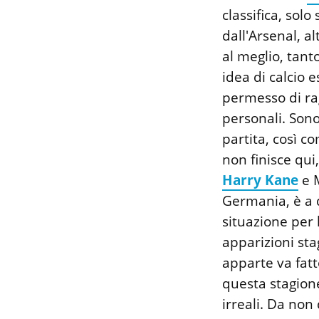
classifica, solo
dall'Arsenal, al
al meglio, tant
idea di calcio 
permesso di ra
personali. Sono
partita, così c
non finisce qui
Harry Kane
e M
Germania, è a q
situazione per 
apparizioni stag
apparte va fat
questa stagione
irreali. Da non