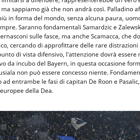
 limitarsi a difendere, rappresenterebbe un vero 
o, ma sappiamo già che non andrà così. Palladino a
più in forma del mondo, senza alcuna paura, uom
pre. Saranno fondamentali Samardzic e Zalewski 
ernasconi sulle fasce, ma anche Scamacca, che do
sico, cercando di approfittare delle rare distrazioni
unto di vista difensivo, l'attenzione dovrà essere
ivo da incubo del Bayern, in questa occasione for
Musiala non può essere concesso niente. Fondamen
 ad entrambe le fasi di capitan De Roon e Pasalic,
i europee della Dea.