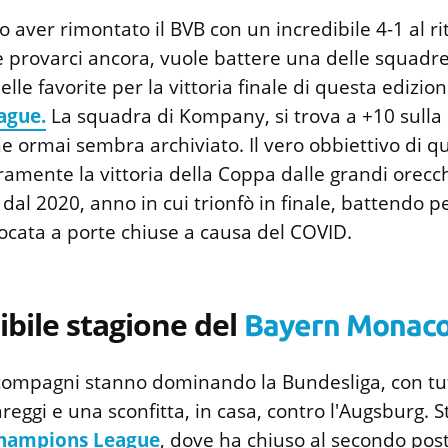
o aver rimontato il BVB con un incredibile 4-1 al ri
provarci ancora, vuole battere una delle squadre 
le favorite per la vittoria finale di questa edizion
ague.
La squadra di Kompany, si trova a +10 sulla
 ormai sembra archiviato. Il vero obbiettivo di q
ramente la vittoria della Coppa dalle grandi orecch
al 2020, anno in cui trionfò in finale, battendo pe
iocata a porte chiuse a causa del COVID.
ibile stagione del
Bayern Monac
ompagni stanno dominando la Bundesliga, con tutt
eggi e una sconfitta, in casa, contro l'Augsburg. S
hampions League
, dove ha chiuso al secondo post