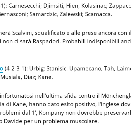
-1): Carnesecchi; Djimsiti, Hien, Kolasinac; Zappac
 Bernasconi; Samardzic, Zalewski; Scamacca.
erà Scalvini, squalificato e alle prese ancora con i
 non ci sarà Raspadori. Probabili indisponibili an
o
(4-2-3-1): Urbig; Stanisic, Upamecano, Tah, Lai
, Musiala, Diaz; Kane.
infortunatosi nell'ultima sfida contro il Mönchengl
glia di Kane, hanno dato esito positivo, l'inglese d
problemi dal 1', Kompany non dovrebbe preservarl
o Davide per un problema muscolare.