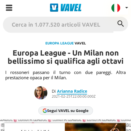
VAVEL Italia
USA
EUROPA LEAGUE
VAVEL
Europa League - Un Milan non
UK
bellissimo si qualifica agli ottavi
Spagna
México
I rossoneri passano il turno con due pareggi. Altra
prestazione opaca per il Milan.
Argentina
Colombia
Di
Arianna Radice
2021-02-25T22:00:00.000Z
Brasile
Francia
Segui VAVEL su Google
Contatto
Termini