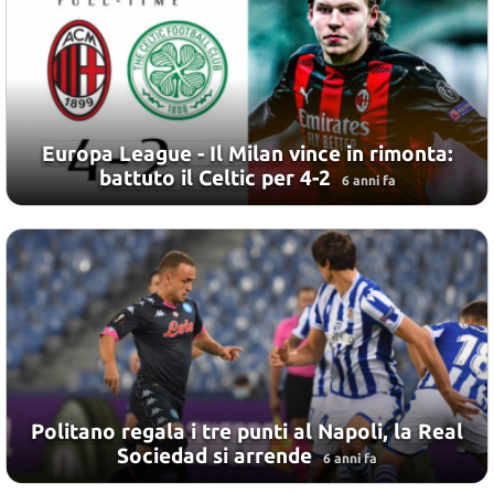
Europa League - Il Milan vince in rimonta:
battuto il Celtic per 4-2
6 anni fa
Politano regala i tre punti al Napoli, la Real
Sociedad si arrende
6 anni fa