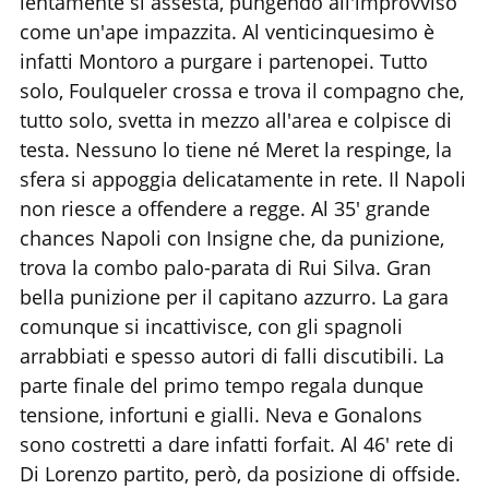
lentamente si assesta, pungendo all'improvviso
come un'ape impazzita. Al venticinquesimo è
infatti Montoro a purgare i partenopei. Tutto
solo, Foulqueler crossa e trova il compagno che,
tutto solo, svetta in mezzo all'area e colpisce di
testa. Nessuno lo tiene né Meret la respinge, la
sfera si appoggia delicatamente in rete. Il Napoli
non riesce a offendere a regge. Al 35' grande
chances Napoli con Insigne che, da punizione,
trova la combo palo-parata di Rui Silva. Gran
bella punizione per il capitano azzurro. La gara
comunque si incattivisce, con gli spagnoli
arrabbiati e spesso autori di falli discutibili. La
parte finale del primo tempo regala dunque
tensione, infortuni e gialli. Neva e Gonalons
sono costretti a dare infatti forfait. Al 46' rete di
Di Lorenzo partito, però, da posizione di offside.