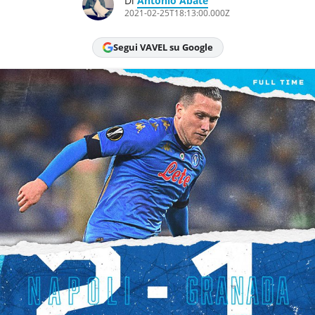
Di
Antonio Abate
Chi siamo
2021-02-25T18:13:00.000Z
Segui VAVEL su Google