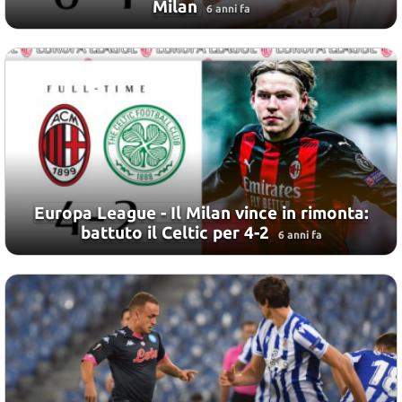
Milan
6 anni fa
Europa League - Il Milan vince in rimonta:
battuto il Celtic per 4-2
6 anni fa