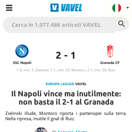
VAVEL Italia
USA
UK
2 - 1
Spagna
SSC Napoli
Granada CF
1-0, min. 3, Zielinski. 1-1, min. 25, Montoro. 2-1, min. 59, Ruiz.
México
Argentina
EUROPA LEAGUE
VAVEL
Colombia
Il Napoli vince ma inutilmente:
Brasile
non basta il 2-1 al Granada
Francia
Zielinski illude, Montoro riporta i partenopei sulla terra.
Contatto
Nella ripresa, inutile il goal di Ruiz.
Termini