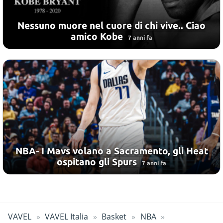
Nessuno muore nel cuore di chi vive.. Ciao
amico Kobe
7 anni fa
NBA- I Mavs volano a Sacramento, gli Heat
ospitano gli Spurs
7 anni fa
VAVEL
VAVEL Italia
Basket
NBA