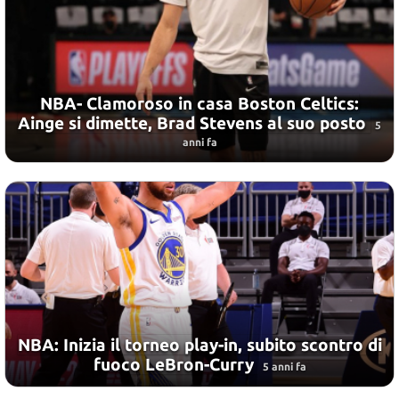
NBA- Clamoroso in casa Boston Celtics:
Ainge si dimette, Brad Stevens al suo posto
5
anni fa
NBA: Inizia il torneo play-in, subito scontro di
fuoco LeBron-Curry
5 anni fa