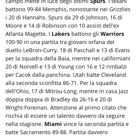
campo mette in luce degli ottimi
Spurs
. I texani
battono 99-84 Memphis, nonostante nei Grizzlies
i 20 di Hannahs. Spurs da 29 di Johnson, 16 di
Moore e 14 di Robinson con 10 assist dell'ex
Atlanta Magette. I
Lakers
battono gli
Warriors
100-90 in una partita tra giovani orfana del
duello LeBron-Curry. 18 di Paschall e 13 di Evans
per la squadra della Baia, mentre nei californiani
20 di Norvell e 13 di Young con 16 e 12 rimbalzi
per Cacok dalla panchina. Utah batte Cleveland
alla seconda sconfitta 86-71. Per la squadra
dell'Ohio, 17 di Mitrou-Long, mentre in casa Jazz
doppia doppia di Bradley da 26-16 e 20 di
Wright-Foreman. Attenzione al primo citato che
rischia di essere un talento davvero da seguire
nella stagione.
Miami
vince la seconda partita e
batte Sacramento 89-88. Partita davvero