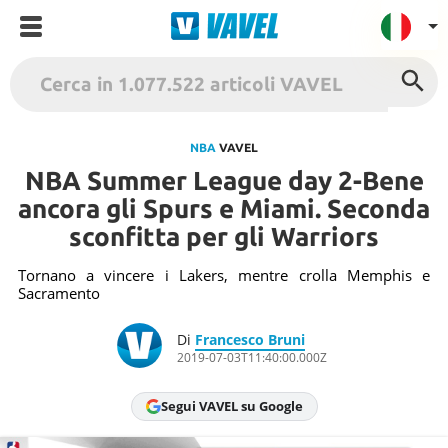
VAVEL Italia
USA
NBA
VAVEL
NBA Summer League day 2-Bene
UK
ancora gli Spurs e Miami. Seconda
Spagna
sconfitta per gli Warriors
México
Argentina
Tornano a vincere i Lakers, mentre crolla Memphis e
Sacramento
Colombia
Brasile
Di
Francesco Bruni
2019-07-03T11:40:00.000Z
Francia
Contatto
Segui VAVEL su Google
Termini