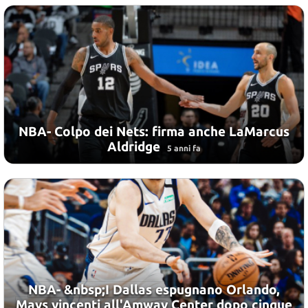
NBA- Colpo dei Nets: firma anche LaMarcus
Aldridge
5 anni fa
NBA- &nbsp;I Dallas espugnano Orlando,
Mavs vincenti all'Amway Center dopo cinque