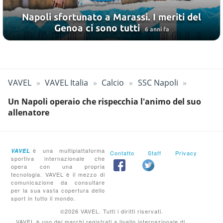
Napoli sfortunato a Marassi. I meriti del
Genoa ci sono tutti
6 anni fa
VAVEL
VAVEL Italia
Calcio
SSC Napoli
Un Napoli operaio che rispecchia l'animo del suo
allenatore
è una multipiattaforma
VAVEL
Contatto
Staff
Privacy
sportiva internazionale che
opera con una propria
tecnologia. VAVEL è il mezzo di
comunicazione da consultare
per la sua vasta copertura dello
sport in tutto il mondo.
©2026 VAVEL. Tutti i diritti riservati.
VAVEL è uno dei marchi registrati a livello internazionale di