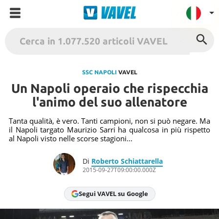
VAVEL Italia
USA
SSC NAPOLI
VAVEL
Un Napoli operaio che rispecchia
UK
l'animo del suo allenatore
Spagna
México
Tanta qualità, è vero. Tanti campioni, non si può negare. Ma
il Napoli targato Maurizio Sarri ha qualcosa in più rispetto
Argentina
al Napoli visto nelle scorse stagioni...
Colombia
Di
Roberto Schiattarella
Brasile
2015-09-27T09:00:00.000Z
Francia
Segui VAVEL su Google
Contatto
Termini