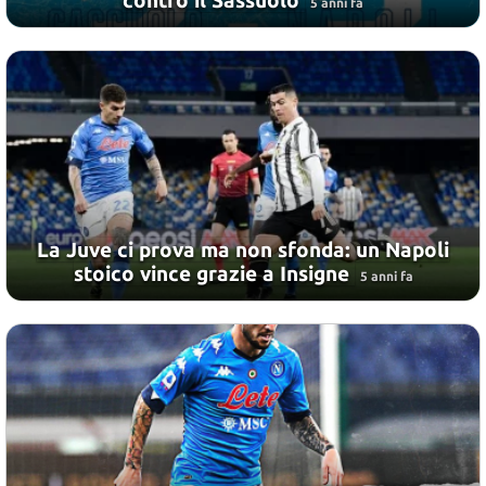
contro il Sassuolo
5 anni fa
La Juve ci prova ma non sfonda: un Napoli
stoico vince grazie a Insigne
5 anni fa