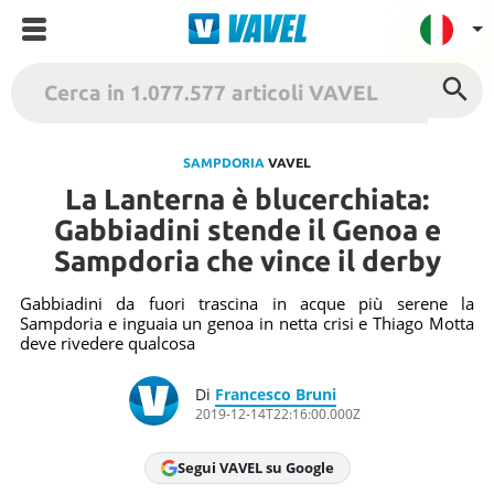
VAVEL Italia
USA
SAMPDORIA
VAVEL
La Lanterna è blucerchiata:
UK
Gabbiadini stende il Genoa e
Spagna
Sampdoria che vince il derby
México
Argentina
Gabbiadini da fuori trascina in acque più serene la
Sampdoria e inguaia un genoa in netta crisi e Thiago Motta
Colombia
deve rivedere qualcosa
Brasile
Di
Francesco Bruni
Francia
2019-12-14T22:16:00.000Z
Contatto
Segui VAVEL su Google
Termini