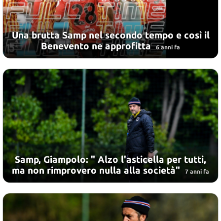
Una brutta Samp nel secondo tempo e così il
Benevento ne approfitta
6 anni fa
Samp, Giampolo: " Alzo l'asticella per tutti,
ma non rimprovero nulla alla società"
7 anni fa