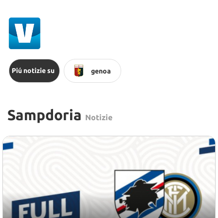
Piú notizie su
genoa
Sampdoria
Notizie