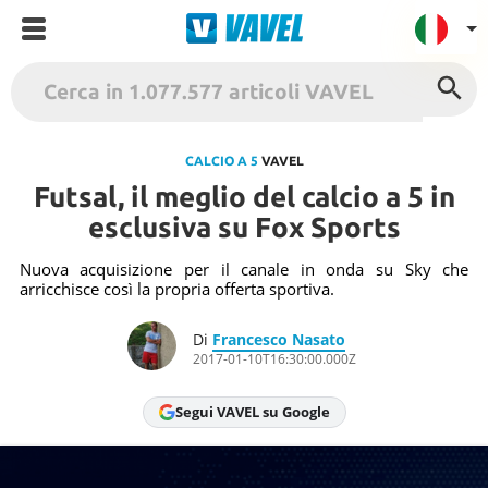
VAVEL Italia
USA
CALCIO A 5
VAVEL
Futsal, il meglio del calcio a 5 in
UK
esclusiva su Fox Sports
Spagna
México
Nuova acquisizione per il canale in onda su Sky che
arricchisce così la propria offerta sportiva.
Argentina
Colombia
Di
Francesco Nasato
2017-01-10T16:30:00.000Z
Brasile
Francia
Segui VAVEL su Google
Contatto
Termini