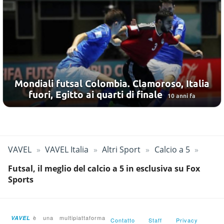
Mondiali futsal Colombia. Clamoroso, Italia
fuori, Egitto ai quarti di finale
10 anni fa
VAVEL
VAVEL Italia
Altri Sport
Calcio a 5
Futsal, il meglio del calcio a 5 in esclusiva su Fox
Sports
è una multipiattaforma
VAVEL
Contatto
Staff
Privacy