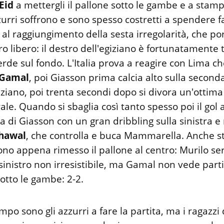
Eid
a mettergli il pallone sotto le gambe e a stamp
zzurri soffrono e sono spesso costretti a spendere fa
o al raggiungimento della sesta irregolarità, che por
iro libero: il destro dell'egiziano è fortunatamente
erde sul fondo. L'Italia prova a reagire con Lima c
Gamal
, poi Giasson prima calcia alto sulla second
iziano, poi trenta secondi dopo si divora un'ottim
ale. Quando si sbaglia così tanto spesso poi il gol a
ra di Giasson con un gran dribbling sulla sinistra e
Shawal
, che controlla e buca Mammarella. Anche st
ono appena rimesso il pallone al centro: Murilo s
sinistro non irresistibile, ma Gamal non vede parti
sotto le gambe: 2-2.
po sono gli azzurri a fare la partita, ma i ragazzi 