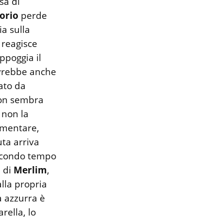
sa di
orio
perde
ia sulla
 reagisce
ppoggia il
avrebbe anche
ato da
non sembra
 non la
ementare,
uta arriva
secondo tempo
 di
Merlim
,
lla propria
a azzurra è
rella, lo