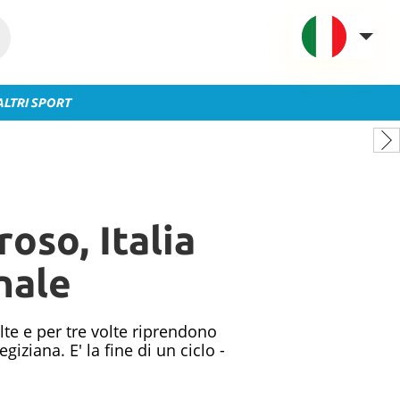
ALTRI SPORT
VAVEL Italia
USA
UK
Spagna
oso, Italia
México
Argentina
inale
Colombia
Brasile
lte e per tre volte riprendono
Francia
ziana. E' la fine di un ciclo -
Contatto