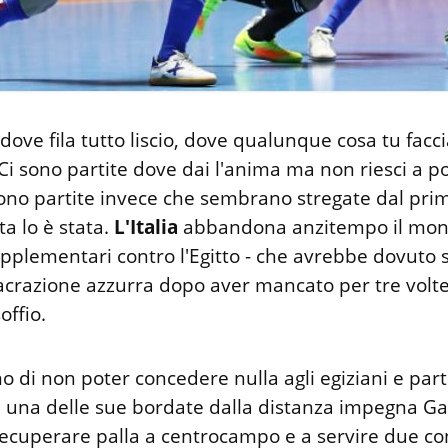
 dove fila tutto liscio, dove qualunque cosa tu facc
. Ci sono partite dove dai l'anima ma non riesci a p
i sono partite invece che sembrano stregate dal prim
a lo è stata.
L'Italia
abbandona anzitempo il mond
pplementari contro l'Egitto - che avrebbe dovuto s
acrazione azzurra dopo aver mancato per tre volte 
offio.
nno di non poter concedere nulla agli egiziani e par
 una delle sue bordate dalla distanza impegna Gam
recuperare palla a centrocampo e a servire due co