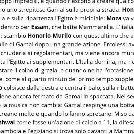
oppo imprecisi, e quando riescono a creare qualco
no uno strepitoso Gamal sulla propria strada.
Hon
 e sulla ripartenza l'Egitto è micidiale:
Moza
va v
 dentro per
Essam
, che batte Mammarella. L'Italia
-3: scambio
Honorio
-
Murilo
con quest'ultimo che a
palle di Gamal dopo una grande azione. Ercolessi 
r chiuderla ai regolamentari, ma viene ancora mur
ta l'Egitto ai supplementari. L'Italia domina, ma 
tare il colpo di grazia, e quando ne ha l'occasione
re, come al quarto minuto del primo tempo suppl
o
colpisce dalla destra e centra il palo, sulla ribatt
iene ancora fermato da Gamal in spaccata. Nel 
la musica non cambia: Gamal respinge una botta
n creano molto e quando lo fanno sprecano: Miso da
shwal
come fosse un'azione di calcio a 11, la difes
ambola e l'egiziano si trova solo davanti a Mamma