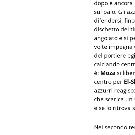
dopo è ancora
sul palo. Gli a
difendersi, fin
dischetto del t
angolato e si p
volte impegna
del portiere eg
calciando centr
è:
Moza
si libe
centro per
El-
azzurri reagisc
che scarica un 
e se lo ritrova 
Nel secondo tem