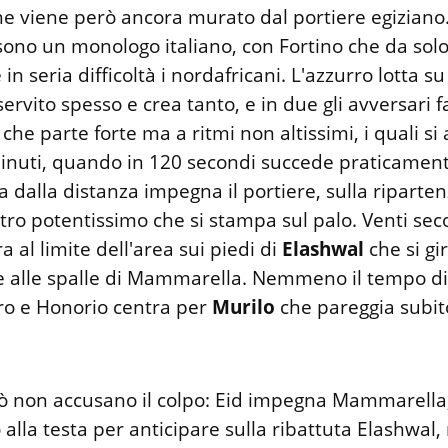
he viene però ancora murato dal portiere egiziano.
sono un monologo italiano, con Fortino che da sol
in seria difficoltà i nordafricani. L'azzurro lotta su
servito spesso e crea tanto, e in due gli avversari f
 che parte forte ma a ritmi non altissimi, i quali si
inuti, quando in 120 secondi succede praticamente
 dalla distanza impegna il portiere, sulla riparte
stro potentissimo che si stampa sul palo. Venti sec
a al limite dell'area sui piedi di
Elashwal
che si gi
ne alle spalle di Mammarella. Nemmeno il tempo di
tro e Honorio centra per
Murilo
che pareggia subito
erò non accusano il colpo: Eid impegna Mammarell
alla testa per anticipare sulla ribattuta Elashwal