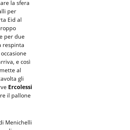
are la sfera
lli per
ta Eid al
 troppo
he per due
a respinta
a occasione
rriva, e così
 mette al
avolta gli
erve
Ercolessi
re il pallone
di Menichelli