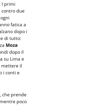
 I primi
o contro due
 ogni
anno fatica a
 alzano dopo i
 di tutto:
nza
Moza
ondi dopo il
ra su Lima e
 mettere il
 i conti e
a, che prende
, mentre poco