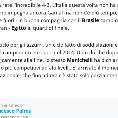
 rete l'incredibile 4-3. L'Italia questa volta non ha 
rtino impegna ancora Gamal ma non c'è più tempo, 
e fuori - in buona compagnia con il
Brasile
campion
Iran -
Egitto
ai quarti di finale.
ciclo per gli azzurri, un ciclo fatto di soddisfazioni e
il campionato europeo del 2014. Un ciclo che dopo
gicamente alla fine, lo stesso
Menichelli
ha dichiar
 più competitivi ad alti livelli. E' arrivato il mome
zionale, che fino ad ora c'è stato solo parzialmen
 THE AUTHOR
ncesco Palma
 journalist at VAVEL