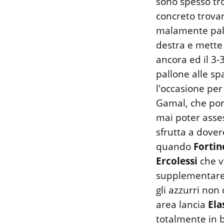
sono spesso tr
concreto trova
malamente palla
destra e mette
ancora ed il 3
pallone alle s
l'occasione pe
Gamal, che por
mai poter asses
sfrutta a dove
quando
Fortin
Ercolessi
che v
supplementare 
gli azzurri no
area lancia
Ela
totalmente in b