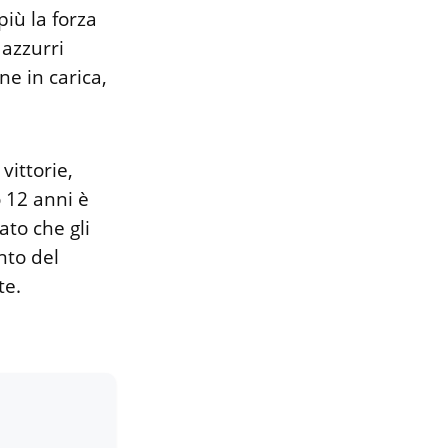
più la forza
azzurri
e in carica,
 vittorie,
 12 anni è
ato che gli
nto del
te.