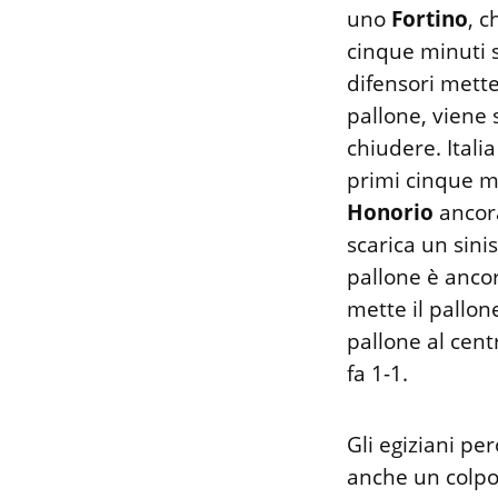
uno
Fortino
, c
cinque minuti 
difensori mette 
pallone, viene 
chiudere. Italia
primi cinque m
Honorio
ancora
scarica un sini
pallone è ancor
mette il pallo
pallone al cen
fa 1-1.
Gli egiziani p
anche un colpo 