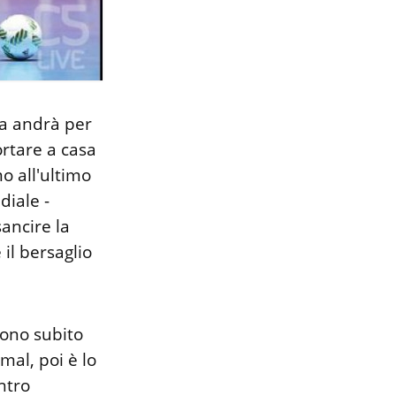
ia andrà per
ortare a casa
o all'ultimo
iale -
ancire la
il bersaglio
tono subito
al, poi è lo
ntro