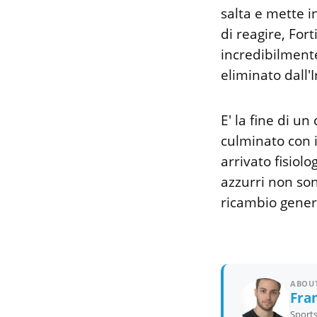
salta e mette in
di reagire, Fo
incredibilment
eliminato dall'
E' la fine di un 
culminato con 
arrivato fisiolo
azzurri non sono
ricambio genera
ABOUT
Fra
Sports