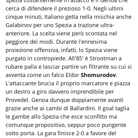
Spezia costantemente in attacco e il Genoa che
cerca di difendere il prezioso 1-0. Negli ultimi
cinque minuti, Italiano getta nella mischia anche
Galabinov per uno Spezia a trazione ultra-
anteriore. La scelta viene però scontata nel
peggiore dei modi. Durante l'ennesima
proiezione offensiva, infatti, lo Spezia viene
purgato in contropiede. All'85' è Strootman a
rubare palla e lasciar partire un filtrante su cui si
avventa come un falco Eldor
Shomurodov
.
L'attaccante brucia il proprio marcatore e piazza
un destro a giro davvero imprendibile per
Provedel. Genoa dunque doppiamente avanti
grazie anche ai cambi di Ballardini. Il goal taglia
le gambe allo Spezia che esce sconfitto ma
comunque propositivo, seppur poco pungente
sotto porta. La gara finisce 2-0 a favore del