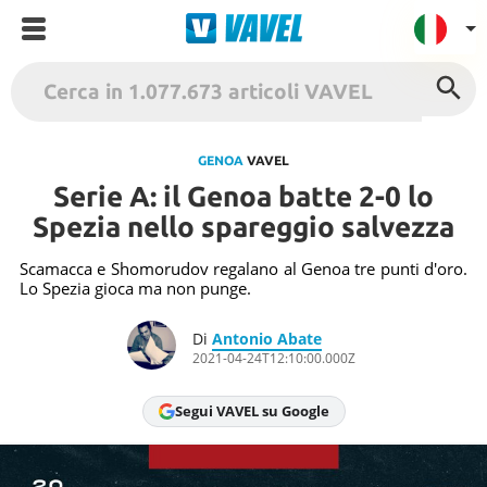
VAVEL Italia
USA
GENOA
VAVEL
Serie A: il Genoa batte 2-0 lo
UK
Spezia nello spareggio salvezza
Spagna
México
Scamacca e Shomorudov regalano al Genoa tre punti d'oro.
Lo Spezia gioca ma non punge.
Argentina
Colombia
Di
Antonio Abate
2021-04-24T12:10:00.000Z
Brasile
Francia
Segui VAVEL su Google
Contatto
Termini