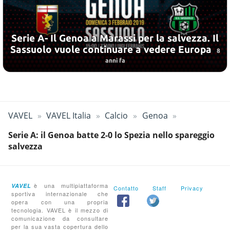
Serie A- Il Genoa a Marassi per la salvezza. Il
Sassuolo vuole continuare a vedere Europa
8
anni fa
VAVEL
VAVEL Italia
Calcio
Genoa
Serie A: il Genoa batte 2-0 lo Spezia nello spareggio
salvezza
è una multipiattaforma
VAVEL
Contatto
Staff
Privacy
sportiva internazionale che
opera con una propria
tecnologia. VAVEL è il mezzo di
comunicazione da consultare
per la sua vasta copertura dello