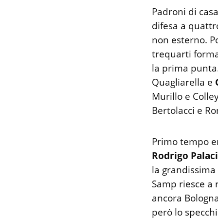
Padroni di casa
difesa a quatt
non esterno. Po
trequarti forma
la prima punta.
Quagliarella e
Murillo e Colle
Bertolacci e Ro
Primo tempo em
Rodrigo Palac
la grandissima r
Samp riesce a r
ancora Bologna 
però lo specchi