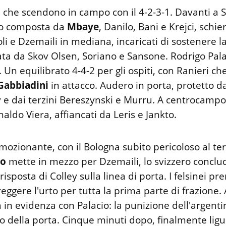
 che scendono in campo con il 4-2-3-1. Davanti a 
ro composta da
Mbaye
, Danilo, Bani e Krejci, schie
li e Dzemaili in mediana, incaricati di sostenere la
ta da Skov Olsen, Soriano e Sansone. Rodrigo Pala
 Un equilibrato 4-4-2 per gli ospiti, con Ranieri che
Gabbiadini
in attacco. Audero in porta, protetto da
y e dai terzini Bereszynski e Murru. A centrocampo
naldo Viera, affiancati da Leris e Jankto.
ozionante, con il Bologna subito pericoloso al te
io
mette in mezzo per Dzemaili, lo svizzero concl
isposta di Colley sulla linea di porta. I felsinei pr
eggere l'urto per tutta la prima parte di frazione.
in evidenza con Palacio: la punizione dell'argent
o della porta. Cinque minuti dopo, finalmente ligur