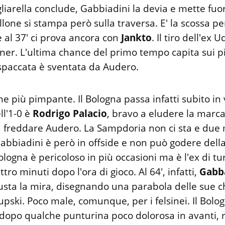
iarella conclude, Gabbiadini la devia e mette fuo
llone si stampa però sulla traversa. E' la scossa pe
 al 37' ci prova ancora con
Jankto
. Il tiro dell'ex 
rner. L'ultima chance del primo tempo capita sui pi
 spaccata è sventata da Audero.
e più pimpante. Il Bologna passa infatti subito in 
ll'1-0 è
Rodrigo Palacio
, bravo a eludere la marca
a freddare Audero. La Sampdoria non ci sta e due 
abbiadini è però in offside e non può godere dell
ologna è pericoloso in più occasioni ma è l'ex di tu
ro minuti dopo l'ora di gioco. Al 64', infatti,
Gabb
usta la mira, disegnando una parabola delle sue c
ski. Poco male, comunque, per i felsinei. Il Bologn
 dopo qualche punturina poco dolorosa in avanti, r