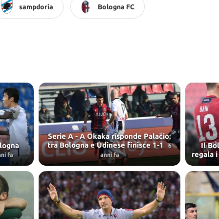
sampdoria
Bologna FC
Serie A - A Okaka risponde Palacio:
tra Bologna e Udinese finisce 1-1
ologna
Il Bo
6
regala i
ni fa
anni fa