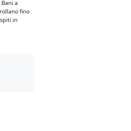
i Bani a
trollano fino
spiti in