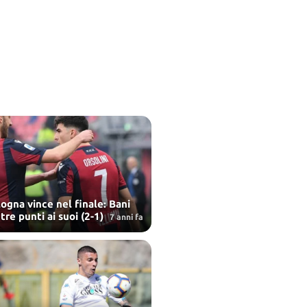
logna vince nel finale: Bani
 tre punti ai suoi (2-1)
7 anni fa