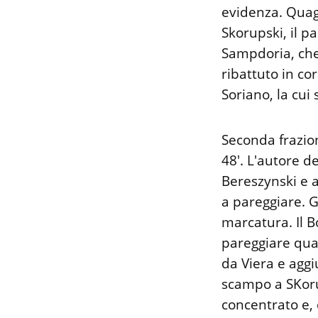
evidenza. Quagl
Skorupski, il pa
Sampdoria, che
ribattuto in co
Soriano, la cui
Seconda frazion
48'. L'autore de
Bereszynski e 
a pareggiare. G
marcatura. Il B
pareggiare quatt
da Viera e aggi
scampo a SKorup
concentrato e,