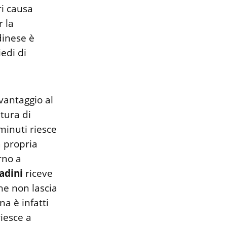
ri causa
r la
Udinese è
edi di
vantaggio al
tura di
minuti riesce
a propria
rno a
adini
riceve
he non lascia
a è infatti
iesce a