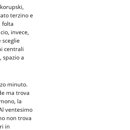
Skorupski,
rato terzino e
 folta
cio, invece,
 sceglie
i centrali
, spazio a
rzo minuto.
ude ma trova
emono, la
 Al ventesimo
ino non trova
i in