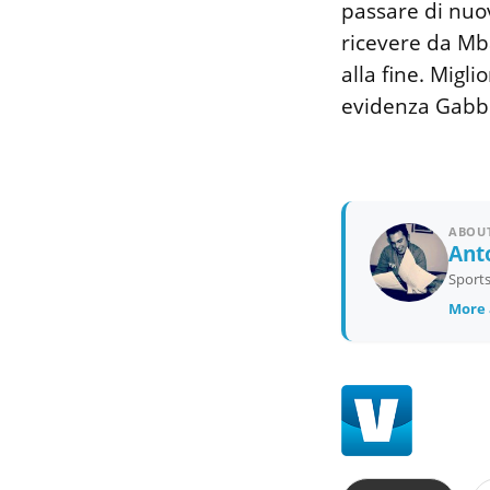
passare di nuov
ricevere da Mbay
alla fine. Migli
evidenza Gabb
ABOUT
Ant
Sports
More 