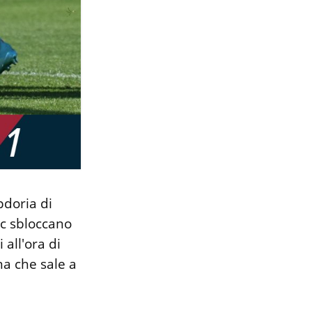
pdoria di
ic sbloccano
all'ora di
gna che sale a