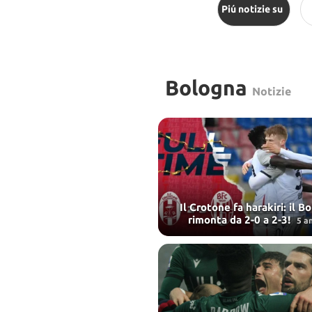
Piú notizie su
Bologna
Notizie
Il Crotone fa harakiri: il B
rimonta da 2-0 a 2-3!
5 an