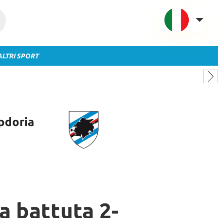
ALTRI SPORT
VAVEL Italia
USA
UK
Spagna
pdoria
México
Argentina
Colombia
Brasile
Francia
Contatto
a battuta 2-