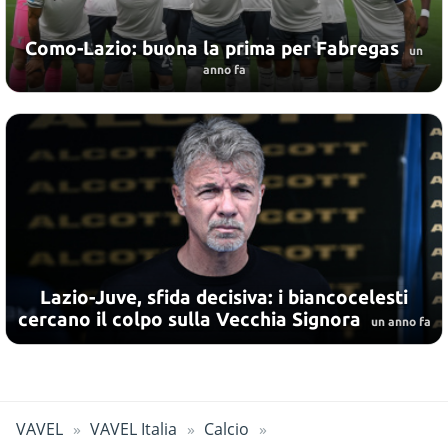
Como-Lazio: buona la prima per Fabregas
un
anno fa
Lazio-Juve, sfida decisiva: i biancocelesti
cercano il colpo sulla Vecchia Signora
un anno fa
VAVEL
VAVEL Italia
Calcio