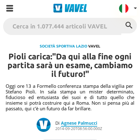
VAVEL Italia
USA
SOCIETÀ SPORTIVA LAZIO
VAVEL
Pioli carica:"Da qui alla fine ogni
UK
partita sarà un esame, cambiamo
Spagna
il futuro!"
México
Argentina
Oggi ore 13 a Formello conferenza stampa della vigilia per
Stefano Pioli. In sala stampa un mister determinato,
Colombia
fiducioso ed entusiasta dei suoi e di tutto quello che
insieme si potrà costruire qui a Roma. Non si pensa più al
Brasile
passato, qui c'è un futuro da far brillare.
Francia
Di
Agnese Palmucci
Contatto
2014-09-20T08:56:00.000Z
Termini