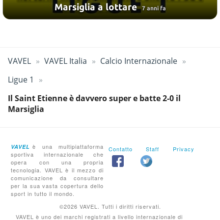
Marsiglia a lottare
7 anni fa
VAVEL
VAVEL Italia
Calcio Internazionale
Ligue 1
Il Saint Etienne è davvero super e batte 2-0 il
Marsiglia
è una multipiattaforma
VAVEL
Contatto
Staff
Privacy
sportiva internazionale che
opera con una propria
tecnologia. VAVEL è il mezzo di
comunicazione da consultare
per la sua vasta copertura dello
sport in tutto il mondo.
©2026 VAVEL. Tutti i diritti riservati.
VAVEL è uno dei marchi registrati a livello internazionale di