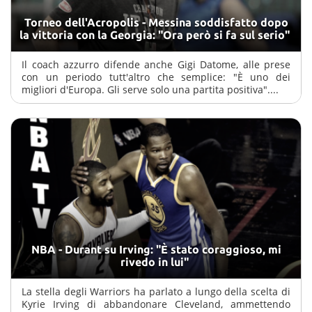
Torneo dell'Acropolis - Messina soddisfatto dopo
la vittoria con la Georgia: "Ora però si fa sul serio"
Il coach azzurro difende anche Gigi Datome, alle prese
con un periodo tutt'altro che semplice: "È uno dei
migliori d'Europa. Gli serve solo una partita positiva"....
NBA - Durant su Irving: "È stato coraggioso, mi
rivedo in lui"
La stella degli Warriors ha parlato a lungo della scelta di
Kyrie Irving di abbandonare Cleveland, ammettendo