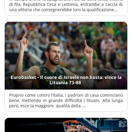
di fila, Repubblica Ceca e Lettonia, entrambe a caccia di
una vittoria che consegnerebbe loro la qualificazione...
Eurobasket - Il cuore di Israele non basta: vince la
Lituania 73-88
Proprio come contro l'Italia, i padroni di casa cominciano
bene, mettendo in grande difficoltà i lituani. Alla lunga
però, esce la maggiore qualità della ...