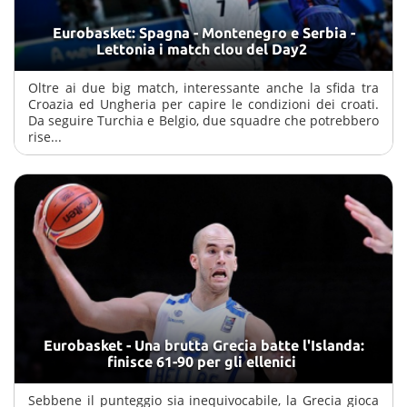
Eurobasket: Spagna - Montenegro e Serbia -
Lettonia i match clou del Day2
Oltre ai due big match, interessante anche la sfida tra
Croazia ed Ungheria per capire le condizioni dei croati.
Da seguire Turchia e Belgio, due squadre che potrebbero
rise...
Eurobasket - Una brutta Grecia batte l'Islanda:
finisce 61-90 per gli ellenici
Sebbene il punteggio sia inequivocabile, la Grecia gioca