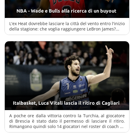
NBA - Wade e Bulls alla ricerca di un buyout
L'ex Heat dovrebbe lasciare la città del vento entro l'inizio
della stagione: che voglia raggiungere LeBron James?...
Italbasket, Luca Vitali lascia il ritiro di Cagliari
A poche ore dalla vittoria contro la Turchia, al giocatore
di Brescia è stato dato il permesso di lasciare il ritiro.
Rimangono quindi solo 14 giocatori nel roster di coach ...