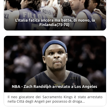
L'Italia fatica ancora ma batte, di nuovo, la
Finlandia(75-70)
NBA - Zach Randolph arrestato a Los Angeles
Il neo giocatore dei Sacramento Kings è stato arrestato
nella Città degli Angeli per possesso di droga...