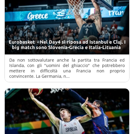
Eurobasket - Nel Day4 si riposa ad Istanbul e Cluj. I
big match sono Slovenia-Grecia e Italia-Lituania
Da non sottovalutare anche la partita tra Francia ed
Islanda, con gli "uomini del ghiaccio" che potrebbero
mettere in difficoltà una Francia non proprio
convincente. La Germania, n...