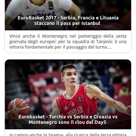
EuroBasket 2017 - Serbia, Francia e Lituania
staccano il pass per Istanbul
Vince anche il Montenegro nel pomeriggio della sesta
giornata degli europei: per la squadra di Tanjevic è una
vittoria fondamentale per il passaggio del turno....
Eurobasket - Turchia vs Serbia e Croazia vs
Montenegro sono il clou del Day5
In campo anche la Spagna, alla ricerca della terza vittoria