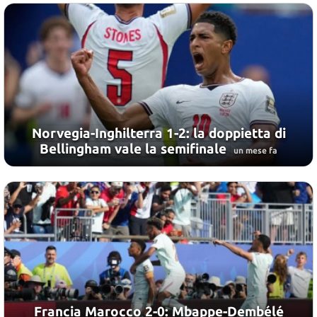
Norvegia-Inghilterra 1-2: la doppietta di
Bellingham vale la semifinale
un mese fa
Francia Marocco 2-0: Mbappe-Dembélé