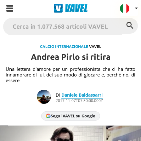
VAVEL Italia
USA
CALCIO INTERNAZIONALE
VAVEL
Andrea Pirlo si ritira
UK
Spagna
Una lettera d'amore per un professionista che ci ha fatto
innamorare di lui, del suo modo di giocare e, perchè no, di
México
essere
Argentina
Di
Daniele Baldassarri
Colombia
2017-11-07T07:30:00.000Z
Brasile
Francia
Segui VAVEL su Google
Contatto
Termini