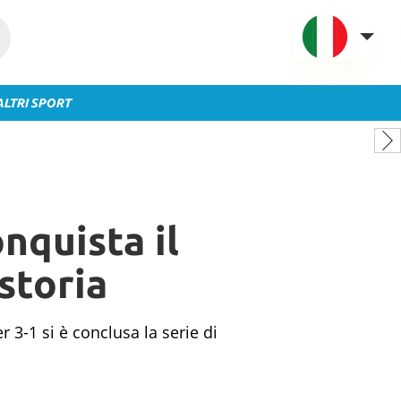
ALTRI SPORT
VAVEL Italia
USA
UK
Spagna
nquista il
México
Argentina
storia
Colombia
Brasile
 3-1 si è conclusa la serie di
Francia
Contatto