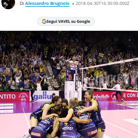
Di
Alessandro Brugnolo
2018-04-30T16:30:00.000Z
Segui VAVEL su Google