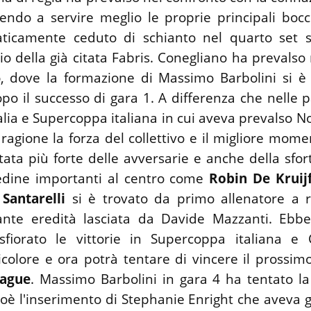
cendo a servire meglio le proprie principali boc
ticamente ceduto di schianto nel quarto set s
io della già citata Fabris. Conegliano ha prevalso 
o, dove la formazione di Massimo Barbolini si è
po il successo di gara 1. A differenza che nelle p
lia e Supercoppa italiana in cui aveva prevalso N
ragione la forza del collettivo e il migliore mome
tata più forte delle avversarie e anche della sfor
pedine importanti al centro come
Robin De Kruij
Santarelli
si è trovato da primo allenatore a r
sante eredità lasciata da Davide Mazzanti. Ebb
sfiorato le vittorie in Supercoppa italiana e 
ricolore e ora potrà tentare di vincere il prossi
ague
. Massimo Barbolini in gara 4 ha tentato l
ioè l'inserimento di Stephanie Enright che aveva g