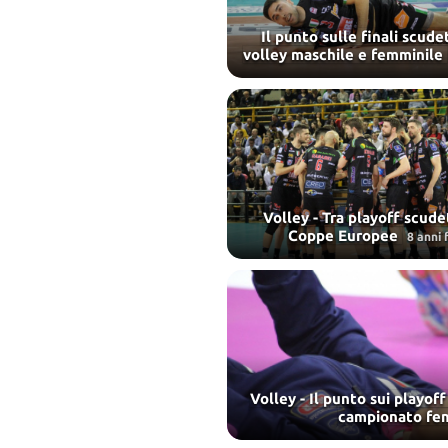
Il punto sulle finali scude
volley maschile e femminile
Volley - Tra playoff scude
Coppe Europee
8 anni 
Volley - Il punto sui playof
campionato fe