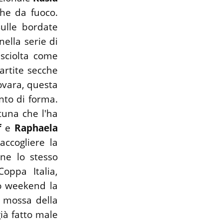
che da fuoco.
ulle bordate
nella serie di
 sciolta come
artite secche
ovara, questa
nto di forma.
tuna che l'ha
f
e
Raphaela
accogliere la
ene lo stesso
Coppa Italia,
mo weekend la
a mossa della
ià fatto male