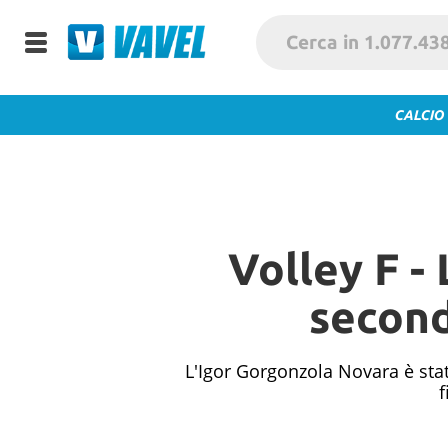
CALCIO
Volley F -
second
L'Igor Gorgonzola Novara è stat
f