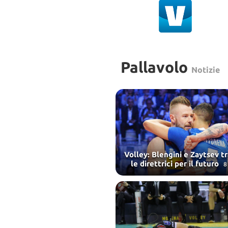
Pallavolo
Notizie
Volley: Blengini e Zaytsev t
le direttrici per il futuro
8