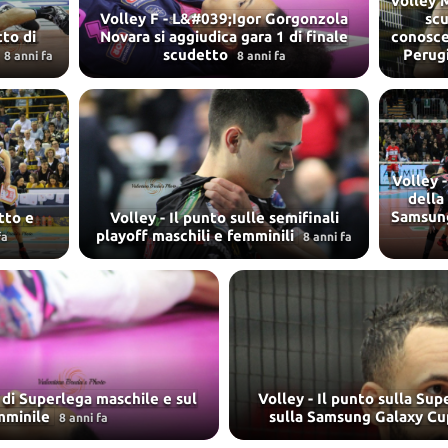
Volley M
Volley F - L&#039;Igor Gorgonzola
scu
tto di
Novara si aggiudica gara 1 di finale
conosce
scudetto
Perug
8 anni fa
8 anni fa
Volley -
della
Samsung
tto e
Volley - Il punto sulle semifinali
playoff maschili e femminili
fa
8 anni fa
f di Superlega maschile e sul
Volley - Il punto sulla Su
mminile
sulla Samsung Galaxy Cu
8 anni fa