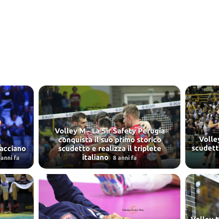
Volley M - La Sir Safety Perugia
Volley
conquista il suo primo storico
scudett
racciano
scudetto e realizza il triplete
italiano
 anni fa
8 anni fa