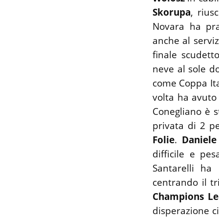
Skorupa
, rius
Novara ha pra
anche al serviz
finale scudett
neve al sole do
come Coppa Ita
volta ha avuto 
Conegliano è s
privata di 2 
Folie
.
Daniele 
difficile e pe
Santarelli ha 
centrando il t
Champions Le
disperazione c