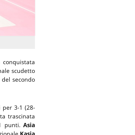
a conquistata
inale scudetto
o del secondo
 per 3-1 (28-
ta trascinata
 punti.
Asia
azionale
Kasia