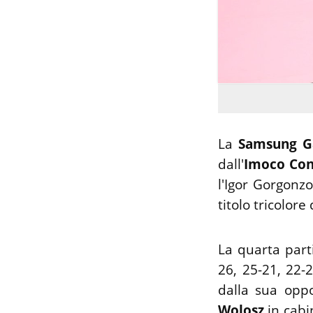
La
Samsung G
dall'
Imoco Con
l'Igor Gorgonz
titolo tricolore
La quarta part
26, 25-21, 22-
dalla sua opp
Wolosz
in cabi