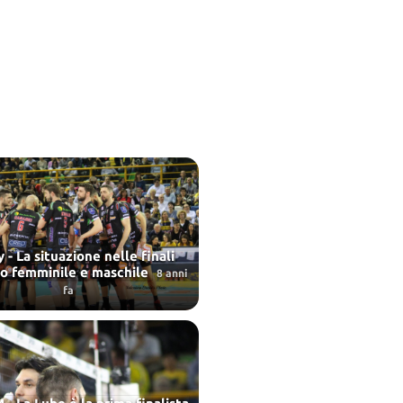
 - La situazione nelle finali
o femminile e maschile
8 anni
fa