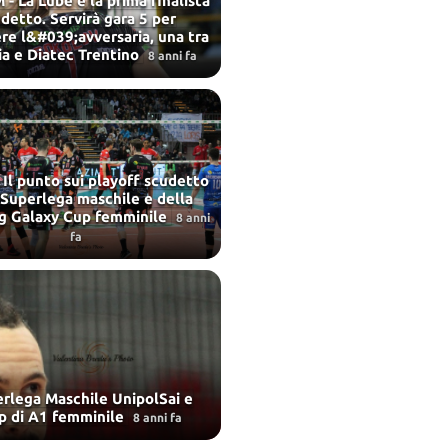
 - La Lube è la prima finalista
detto. Servirà gara 5 per
re l&#039;avversaria, una tra
ia e Diatec Trentino
8 anni fa
 Il punto sui playoff scudetto
 Superlega maschile e della
 Galaxy Cup femminile
8 anni
fa
perlega Maschile UnipolSai e
p di A1 femminile
8 anni fa