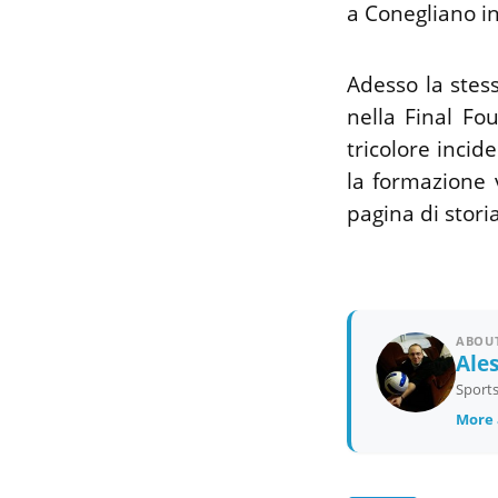
a Conegliano in
Adesso la ste
nella Final F
tricolore incid
la formazione 
pagina di storia
ABOUT
Ale
Sports
More 