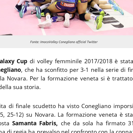
Fonte: ImocoVolley Conegliano official Twitter
alaxy Cup
di volley femminile 2017/2018 è stat
egliano
, che ha sconfitto per 3-1 nella serie di f
ola Novara. Per la formazione veneta si è trattat
 della sua storia.
ita di finale scudetto ha visto Conegliano imporsi
25, 25-12) su Novara. La formazione veneta è sta
osta
Samanta Fabris,
che da sola ha firmato 31
na di regia ha prevalso nel confronto con la conn