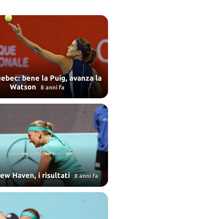
bec: bene la Puig, avanza la
Watson
8 anni fa
w Haven, i risultati
8 anni fa