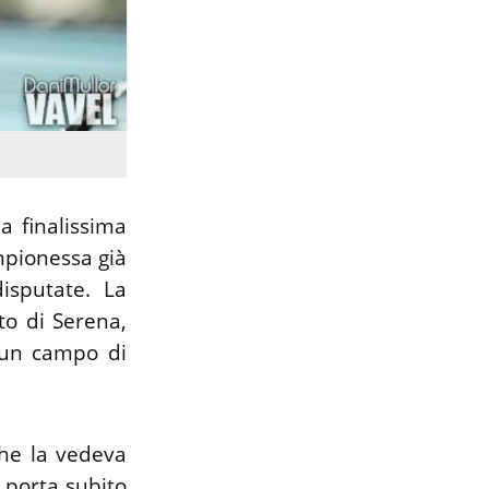
a finalissima
mpionessa già
disputate. La
to di Serena,
 un campo di
che la vedeva
i porta subito