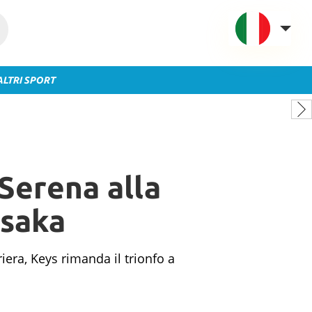
ALTRI SPORT
VAVEL Italia
USA
UK
Spagna
 Serena alla
México
Argentina
Osaka
Colombia
Brasile
iera, Keys rimanda il trionfo a
Francia
Contatto