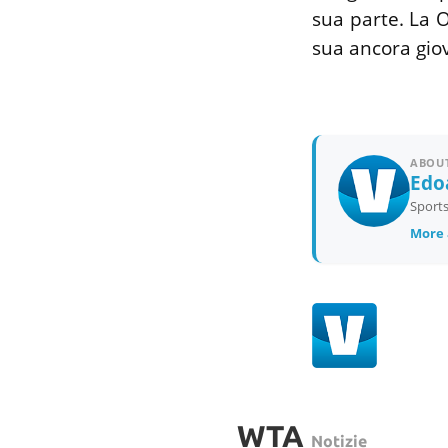
sua parte. La O
sua ancora gio
ABOUT
Edo
Sports
More 
WTA
Notizie