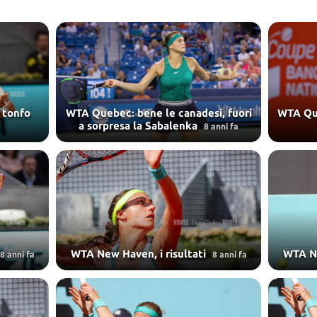
 tonfo
WTA Quebec: bene le canadesi, fuori
WTA Que
a sorpresa la Sabalenka
8 anni fa
WTA New Haven, i risultati
WTA Ne
8 anni fa
8 anni fa