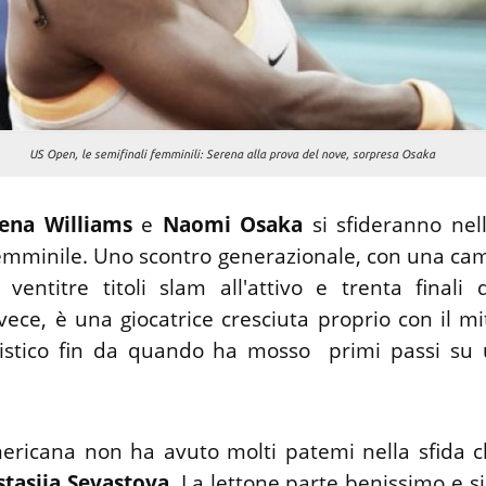
US Open, le semifinali femminili: Serena alla prova del nove, sorpresa Osaka
ena Williams
e
Naomi Osaka
si sfideranno nell
mminile. Uno scontro generazionale, con una ca
ventitre titoli slam all'attivo e trenta finali 
vece, è una giocatrice cresciuta proprio con il mi
nistico fin da quando ha mosso primi passi su
ericana non ha avuto molti patemi nella sfida 
tasija Sevastova
. La lettone parte benissimo e s