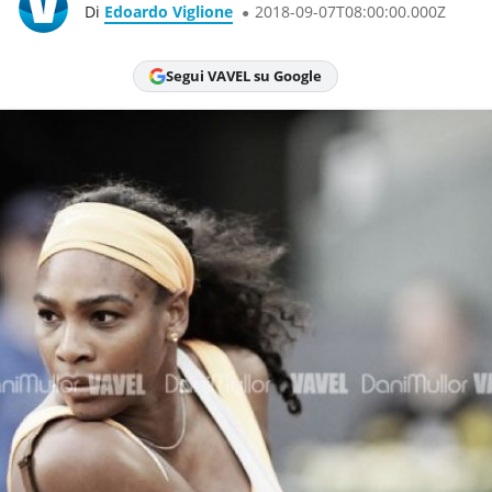
Di
Edoardo Viglione
2018-09-07T08:00:00.000Z
Segui VAVEL su Google