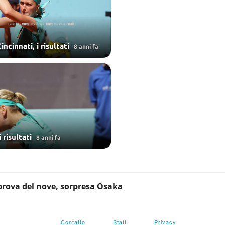
ncinnati, i risultati
8 anni fa
 risultati
8 anni fa
 prova del nove, sorpresa Osaka
Contatto
Staff
Privacy