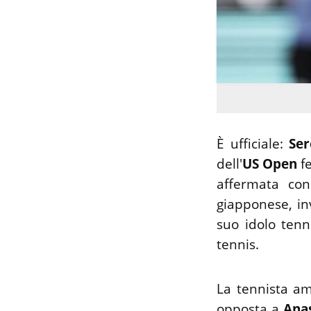
È ufficiale:
Ser
dell'
US Open
fe
affermata con 
giapponese, in
suo idolo ten
tennis.
La tennista am
opposta a
Anas