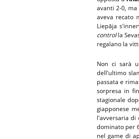
avanti 2-0, ma
aveva recato m
Liepāja s'inner
control
la Sevas
regalano la vit
Non ci sarà u
dell'ultimo sl
passata e rima
sorpresa in fi
stagionale dop
giapponese me
l'avversaria di
dominato per 6
nel game di ap