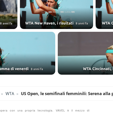
WTA New Haven, i risultati
WTA Ci
8 anni fa
8 anni fa
ramma di venerdì
WTA Cincinnati, i
8 anni fa
WTA
US Open, le semifinali femminili: Serena alla
e opera con una propria tecnologia. VAVEL è il mezzo di