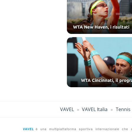
WTA New Haven, i risultati
WTA Cincinnati, il prog
VAVEL
VAVEL Italia
Tennis
è una multipiattaforma sportiva internazionale ch
VAVEL